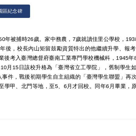
園區紀念碑
1950年被捕時26歲。家中務農，7歲就讀佳里公學校，
年後，校長內山矩留鼓勵資質特出的他繼續升學、報考
年畢業後考入臺灣總督府臺南工業專門學校機械科，194
年10月15日該校升格為「臺灣省立工學院」，舊制學
八事件，戰後初期學生自主組織的「臺灣學生聯盟」再
至學甲、北門等地，至5、6月才回校。同年6月畢業，
業學校任教職。1950年8月楊德宗回到故鄉佳里，同事
，楊德宗決定回臺南市的宿舍一探究竟卻遭逮捕，拘捕
鐵工廠），而後送軍法處。
委員會案」相關的「臺南市工作委員會鄭海樹等案」（
別密設臺南市工作委員會，分任書記、組織、宣傳等職，