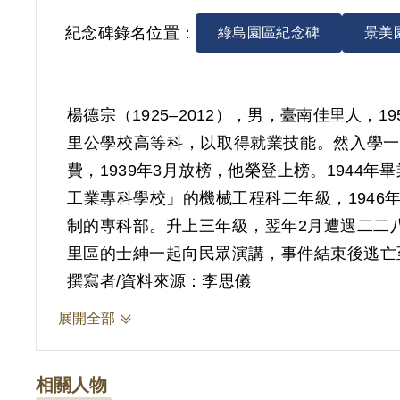
紀念碑錄名位置：
綠島園區紀念碑
景美
楊德宗（1925–2012），男，臺南佳里人，
里公學校高等科，以取得就業技能。然入學一
費，1939年3月放榜，他榮登上榜。1944
工業專科學校」的機械工程科二年級，1946
制的專科部。升上三年級，翌年2月遭遇二二
里區的士紳一起向民眾演講，事件結束後逃亡
賄賂糖廠高層而失業，1948年應聘至臺南工
撰寫者/資料來源：李思儀
的人麻煩，但認為楊德宗參與不久應不會有事
展開全部
再被押往臺北，先囚禁於保密局北所（原高砂
楊德宗所屬的案件是「臺灣省工委臺南市工作
相關人物
樹、何川、何秀吉於1947年5月及12月分