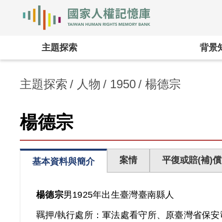
國家人權記憶庫
:::
主題探索
背景
主題探索
人物
1950
楊德宗
楊德宗
案情
平復或賠(補)償
基本資料與簡介
楊德宗
男
1925年出生
臺灣
臺南縣人
羈押/執行處所：
軍法處看守所、原臺灣省保安