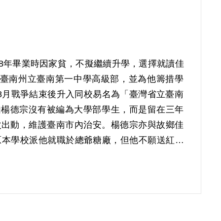
1938年畢業時因家貧，不擬繼續升學，選擇就讀佳
臺南州立臺南第一中學高級部，並為他籌措學
5年8月戰爭結束後升入同校易名為「臺灣省立臺南
生如楊德宗沒有被編為大學部學生，而是留在三年
次出動，維護臺南市內治安。楊德宗亦與故鄉佳
原本學校派他就職於總爺糖廠，但他不願送紅包
林輝記前來告知情治機關會來找幾位平日議論國是
於臺南市警局時被國防部保密局人員疲勞審訊，
又稱「臺南工學院附屬工業學校案」），鄭海
吸收臺南工業學校教員林輝記、楊德宗、黃瑞徵，