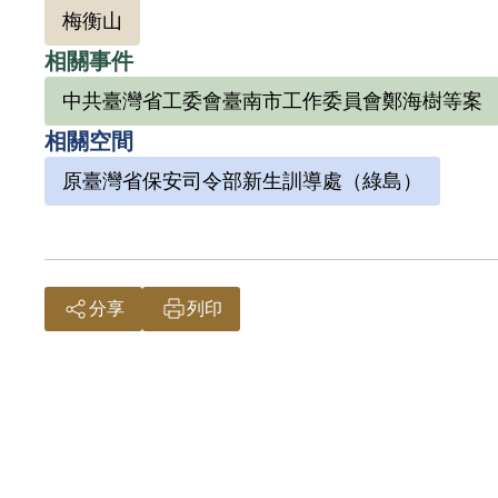
梅衡山
學生蔡堃輝、陳來發等，設立臺南工學院附屬
「參加叛亂之組織」處有期徒刑5年、褫奪公
相關事件
在臺南工業學校任職期間，與同事通常3人為
中共臺灣省工委會臺南市工作委員會鄭海樹等案
除了共組讀書會的2、3個人以外，其餘不盡相
相關空間
在綠島服刑3年，1955年9月6日刑滿獲釋
原臺灣省保安司令部新生訓導處（綠島）
「臺灣自行車公司」，工作數十載，鑽研自行
公司及新竹化學工業公司任職，但任職時間皆
楊德宗於2000年1月7日向補償基金會提出補償
告撤銷判決處分。
分享
列印