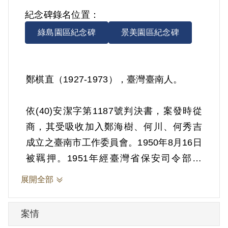
紀念碑錄名位置：
綠島園區紀念碑
景美園區紀念碑
鄭棋直（1927-1973），臺灣臺南人。
依(40)安潔字第1187號判決書，案發時從
商，其受吸收加入鄭海樹、何川、何秀吉
成立之臺南市工作委員會。1950年8月16日
被羈押。1951年經臺灣省保安司令部以
《懲治叛亂條例》第5條「參加叛亂之組
展開全部
織」判處有期徒刑12年。1962年8月1日奉
令刑期屆滿得令入勞動教育場所強制工
案情
作。1963年11月1日奉准結訓開釋。