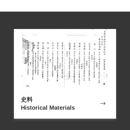
史料
Historical Materials