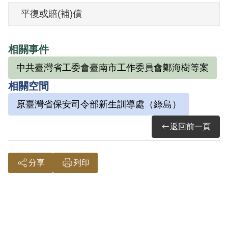
平復或賠(補)償
其家屬於2002年12月向補償基金會提出申
請，2003年7月經第3屆第8次董監事會審核
相關事件
通過予以補償。其家屬於2003年11月再次
中共臺灣省工委會臺南市工作委員會鄭海樹等案
提出申請，2004年2月經第3屆第15次董監
相關空間
事會審核通過予以補償。補償理由為原判
決認定其參加叛亂組織，係以其之自白、
原臺灣省保安司令部新生訓導處（綠島）
共同被告鄭海樹、何秀吉、何川及另案已
返回前一頁
決徐國維之供述為據。惟其在審理中否
認，且原判決對臺南市工作委員會之組織
分享
列印
性質與目的均未予詳查，此外無其他具體
佐證，故認本案非有實據。
2018年10月經促轉會公告撤銷判決處分。