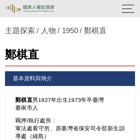
:::
國家人權記憶庫
主題探索
人物
1950
鄭棋直
熱門關鍵字：
陳孟和
李舜治
鹿窟事件
安康接待室
鄭棋直
新生訓導處
蛋殼畫
送物單
主題探索
基本資料與簡介
背景知識
關於我們
鄭棋直
男
1927年出生
1973年卒
臺灣
臺南市人
意見信箱
羈押/執行處所：
軍法處看守所、原臺灣省保安司令部新生訓
導處（綠島）