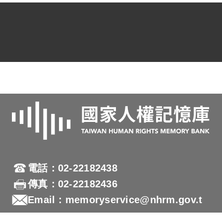
電話：02-22182438
傳真：02-22182436
Email：memoryservice@nhrm.gov.t
w