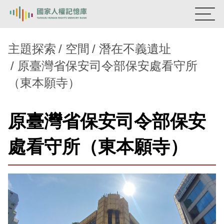
:::
國家人權記憶庫
主題探索
空間
潛在不義遺址
原臺灣省保安司令部保安處看守所
熱門關鍵字：
陳孟和
李舜治
鹿窟事件
安康接待室
（東本願寺）
新生訓導處
蛋殼畫
送物單
主題探索
原臺灣省保安司令部保安
背景知識
處看守所（東本願寺）
關於我們
意見信箱