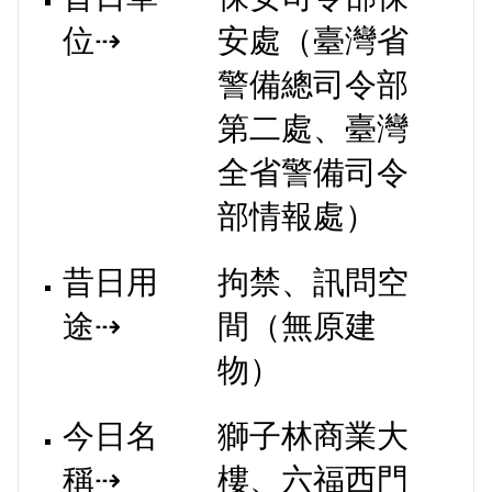
位⇢
安處（臺灣省
警備總司令部
第二處、臺灣
全省警備司令
部情報處）
昔日用
拘禁、訊問空
途⇢
間（無原建
物）
今日名
獅子林商業大
稱⇢
樓、六福西門