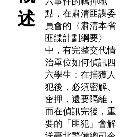
六事件的羈押地
點，在肅清匪諜委
述
員會的〈肅清本省
匪諜計劃綱要〉
中，有完整交代情
治單位如何偵訊四
六學生：在捕獲人
犯後，必須密解、
密押，還要隔離，
而在偵訊完後，重
要的「匪犯」會解
送臺北警備總司令