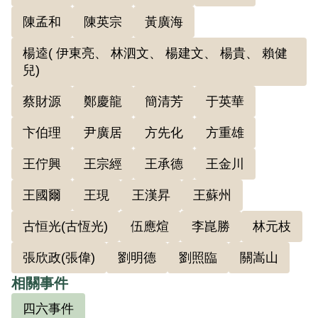
陳孟和
陳英宗
黃廣海
楊逵( 伊東亮、 林泗文、 楊建文、 楊貴、 賴健
兒)
蔡財源
鄭慶龍
簡清芳
于英華
卞伯理
尹廣居
方先化
方重雄
王佇興
王宗經
王承德
王金川
王國爾
王現
王漢昇
王蘇州
古恒光(古恆光)
伍應煊
李崑勝
林元枝
張欣政(張偉)
劉明德
劉照臨
關嵩山
相關事件
四六事件