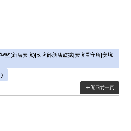
安處。從解嚴後公開的官方資料才得知在羈押於
18年才獲知69年前幾乎命喪白色恐怖的內幕，
的軍法處，以牽涉「臺灣民主自治同盟廖學銳等
7號判決書判處有期徒刑5年並褫奪公權2年，判決
判決書上還附上偵察單位在鄭慶龍被羈押2個月
據。旋即轉軍人監獄執行。
(新店安坑)|國防部新店監獄|安坑看守所|安坑
)
隊吹奏小喇叭的經驗，而被編入新成立的管弦樂
返回前一頁
獄管理員時而給予「思想頑固、做事消極、行為
新店安坑的軍人監獄，開始覓保，延遲16天到6