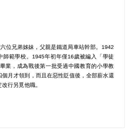
有六位兄弟姊妹，父親是鐵道局車站幹部。1942
師範學校。1945年初年僅16歲被編入「學徒
8年畢業，成為戰後第一批受過中國教育的小學教
四個月才領到，而且在惡性貶值後，全部薪水還
定改行另覓他職。
在過年後即覓得美國經濟合作總署（ECA）的倉
日深夜，被警總保安處逮捕，經連夜的疲勞訊問苦