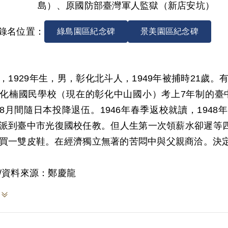
島）、原國防部臺灣軍人監獄（新店安坑）
錄名位置：
綠島園區紀念碑
景美園區紀念碑
，1929年生，男，彰化北斗人，1949年被捕時21歲。
化楠國民學校（現在的彰化中山國小）考上7年制的臺中
8月間隨日本投降退伍。1946年春季返校就讀，194
派到臺中市光復國校任教。但人生第一次領薪水卻遲等
買一雙皮鞋。在經濟獨立無著的苦悶中與父親商洽。決
/資料來源：鄭慶龍
9年1月回到臺北父親的鐵路局宿舍（時任華山站長），並
員的工作。穩定的工作才過了3個月，1949年5月28