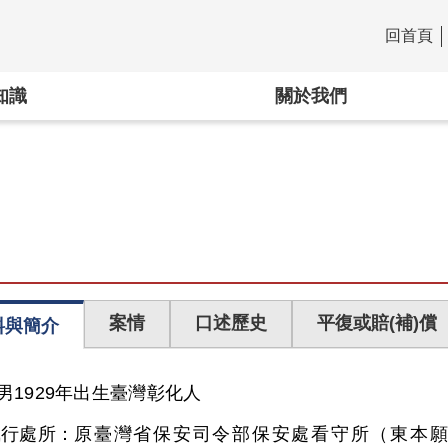
回首頁
:::
知識
關於我們
案情
口述歷史
平復或賠(補)償
料與簡介
男
1929年出生
臺灣
彰化人
執行處所：
原臺灣省保安司令部保安處看守所（東本