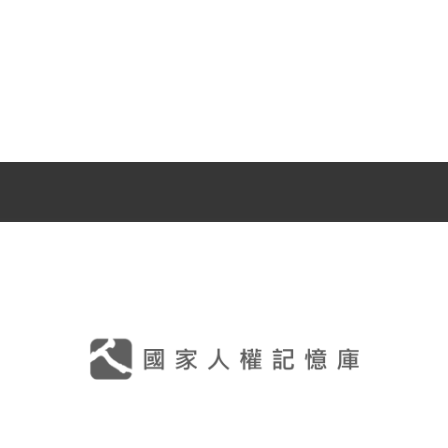
齡90歲，仍時常協助國家人權博物館為國內外的訪客
傷痕。1999年鄭慶龍向補償基金會申請補償，經2000年
償。2018年12月7日，經促轉會公告撤銷有罪判決。