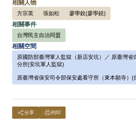
相關人物
刑後，
方宗英
張如松
廖學銳(廖學鋭)
保安處
感到非
相關事件
案（1
台灣民主自治同盟
書上唯
相關空間
後，收
原國防部臺灣軍人監獄（新店安坑）／ 原臺灣省保
分所|安坑軍人監獄)
原臺灣省保安司令部保安處看守所（東本願寺）(保
195
隊，苦
應付、
分享
列印
月12