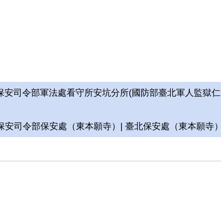
被羅織「參加臺灣民主自治同盟」的罪名繼續羈押在保
期間，未經法庭判決狀況下曾經由警總下令槍決。在20
常驚訝。在保安處羈押至1949年底，便移轉青島東路
949年案件）」，臺灣省保安司令部（38）安澄字第1
一的依據是「承認參加臺灣民主自治同盟的自白書」，
集到「臺灣民主自治同盟」來源不詳的傳單充為本案證
安司令部軍法處看守所安坑分所(國防部臺北軍人監獄仁智監
安司令部保安處（東本願寺）| 臺北保安處（東本願寺）
1年5月被轉押到綠島新生訓導處。由於在學生時代管樂
中作樂度過囹圄期間最為愜意的3年時光。間或有些監
藉故偷懶」等的負面評語。1954年5月刑期屆滿被送回
日開釋。