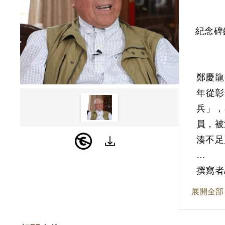
紀念碑
鄭慶龍
年從彰
兵」，
員，被
湊不足
撰寫者
展開全部
194
庫管理