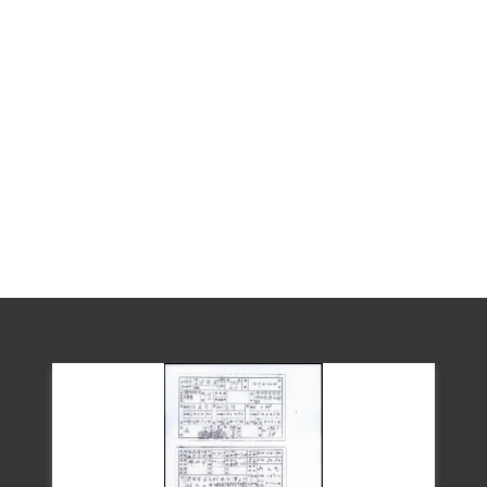
生訓導處解送吳聲達、張常美、傅如芝、
方宗英、黃采薇等12人至保安司令部保安
處偵辦羈押。1954年1月24、26日，方宗
英接受偵訊時，先後就《我們的敵國》一
書傳閱來源、未參與新生訓導處「一人一
事良心救國運動」動機、與傅如芝傳閱書
籍等問題，坦承曾無意間閱讀《青年修
養》，愛唱歌與參與排戲。1999年4月方宗
英申請補償時，亦稱在綠島新訓處期間，
曾因好奇而聽寫隔鄰大陳島起義漁民歌
謠。 1954年4月8日臺灣省保安司令部
（43）安律字第1421號起訴書，檢察官周
濟良稱方宗英於1953年春「散步時歌唱匪
幫反動歌曲『歌唱祖國』為有利於叛徒之