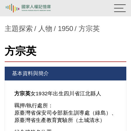
:::
國家人權記憶庫
主題探索
人物
1950
方宗英
熱門關鍵字：
陳孟和
李舜治
鹿窟事件
安康接待室
方宗英
新生訓導處
蛋殼畫
送物單
主題探索
基本資料與簡介
背景知識
關於我們
方宗英
女
1932年出生
四川省
江北縣人
羈押/執行處所：
意見信箱
原臺灣省保安司令部新生訓導處（綠島）、
原臺灣省生產教育實驗所（土城清水）