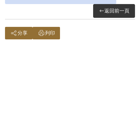
死》、《鄉土中國》等十本書籍沒收。
返回前一頁
1953年1月7日總統蔣介石核覆時指示該案
所有原判無罪者均交付感化3年。1953年2
月，被移送綠島新生訓導處執行感化。 官
分享
列印
方檔案稱，方宗英在新生訓導處服刑期間
抄「歌唱祖國」歌曲交新生訓導處女生隊
難友黃采薇於散步時同唱，同隊同房難友
傅如芝亦將陳華所交付的《青年修養》傳
交方宗英閱讀。新生訓導處女生隊難友張
常美受訪時指出，方宗英牽連進「綠島再
叛亂案」，係因牽連黃采薇無意間將教許
曉霞、方宗英唱歌之事傳信給蔡炳紅，書
信遭新生訓導處查獲，始節外生枝。1953
年4月15日方宗英坦陳歌唱，又與男性獄友
鄭慶龍通信，故撰寫悔過書。7月1日，新