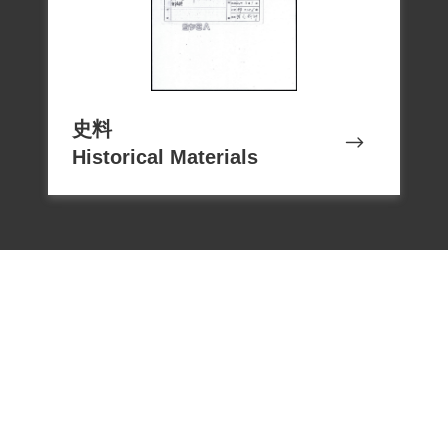
宣傳」，觸犯懲治叛亂條例第七條、第十
條後段、刑事訴訟法第二三○條第一項。曾
於同年7月3日開庭時向法官陳述因為「自
己個性上的缺點—大意、疏忽、隨便犯了
史料
一些錯誤」，坦承學會唱「歌唱祖國」並
Historical Materials
與男同學鄭慶龍通信一次。 1955年5月17
日「綠島再叛亂陳華等案」（簡稱綠島再
叛亂案）經臺灣省保安司令部以（43）審
三字第52號判決，終審認定方宗英「於罪
刑執行中猶迷戀匪幫，不能憬然悔悟，足
徵其思想冥頑」，「應於前科罪刑執行完
畢或赦免後交付感化，以資糾正，感化期
間另以命令定之」。11月14日移送土城生
產教育實驗所延長感化，至1959年4月17日
警備總司令部（48）憲思第299號令准予結