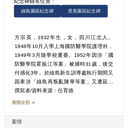
紀念碑錄名位置：
綠島園區紀念碑
景美園區紀念碑
方宗英，1932年生，女，四川江北人。
1948年10月入學上海國防醫學院護理科，
1949年3月隨學校遷臺。1952年因涉「國
防醫學院霍振江等案」被捕時31歲，後交
付感化3年。於綠島新生訓導處執行期間又
因牽涉「綠島再叛亂陳華等案」又遭延長
感化4年多。 1999年4月申請補償時於陳述
撰寫者/資料來源：任育德
狀中表示，1950年在等待國防醫學院復課
展開全部
期間，與同住同學一同買書並交換閱讀；
同案的周世英則指出所交換之書籍大多為
案情
從中國大陸帶來的小說，如巴金《家》、