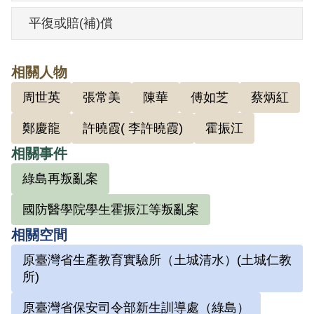
沈從文《邊城》、錢鍾書《圍城》，並相
平復或賠(補)償
互討論。1951年12月17日，方宗英為國防
醫學院護理科高護6期學生，在學校所在水
相關人物
源地校區遭臺灣省保安司令部保安處逮捕
周世英
張常美
陳華
傅如芝
蔡炳紅
羈押。後經8個月的隔離審訊後起訴，官方
檔案稱其參與周世英於1950年初發起集資
鄭慶龍
許曉霞( 李許曉霞)
霍振江
購買左傾書籍傳閱之讀書會，並曾聯絡沈
相關事件
德頤參與，而與「國防醫學院霍振江叛亂
綠島再叛亂案
案」有關。 1952年8月5日臺灣省保安司令
國防醫學院學生霍振江等叛亂案
部（41）安潔字第2725號判決，指其閱讀
相關空間
反動書刊，為讀書會重要份子，「縱其情
節尚非重大，未能構成叛亂罪責，但其思
原臺灣省生產教育實驗所（土城清水）(土城仁教
所)
想偏頗各有確切事證，依法應予交付感
化，期間另以命令定之」。書籍《人民不
原臺灣省保安司令部新生訓導處（綠島）