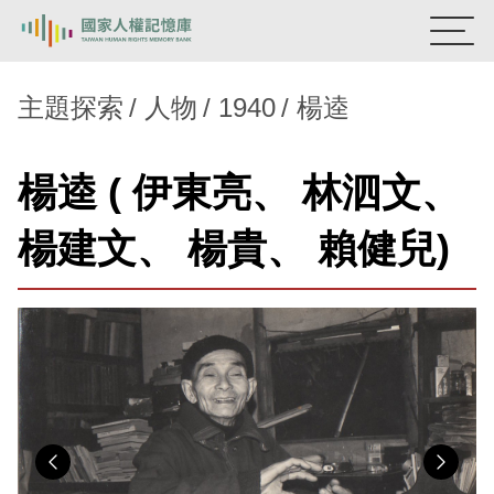
:::
國家人權記憶庫
主題探索
人物
1940
楊逵
熱門關鍵字：
陳孟和
李舜治
鹿窟事件
安康接待室
楊逵 ( 伊東亮、 林泗文、
新生訓導處
蛋殼畫
送物單
楊建文、 楊貴、 賴健兒)
主題探索
背景知識
關於我們
意見信箱
Previous
Nex