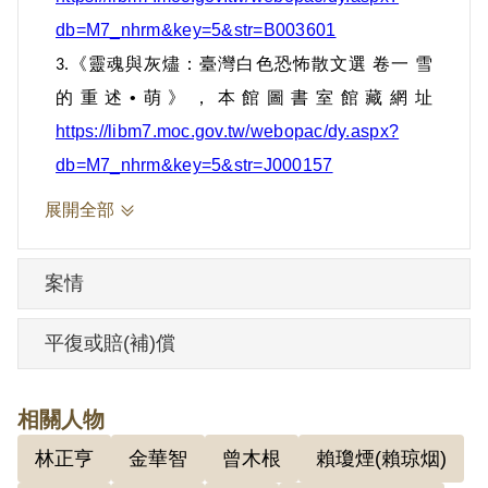
人士轉寄上海大公報發表。」判決書中所
db=M7_nhrm&key=5&str=B003601
列之「事實」，則指楊逵在日本大學讀書
《
靈魂與灰燼：臺灣白色恐怖散文選 卷一 雪
3.
時曾研究共產主義理論，〈和平言言〉中
的重述•萌
》，本館圖書室館藏網址
「希望不要再重武裝來剌激台灣民心造成
https://libm7.moc.gov.tw/webopac/dy.aspx?
威懼局面把此比較安定的乾淨土以戰亂而
db=M7_nhrm&key=5&str=J000157
毀滅」等語，「是意在使國軍退出台灣便
展開全部
利與匪入侵係與共匪製造北平局部和平同
出一轍」。
案情
據楊逵1980年代回憶，戰後，他與《力行
平復或賠(補)償
報》、《新生報》、《和平日報》的編輯
人經常往來，二二八事變發生後，社會餘
相關人物
波盪漾，大家決定共同發表一份〈和平言
言〉，委由楊逵先起草，約600多字，主要
林正亨
金華智
曾木根
賴瓊煙(賴琼烟)