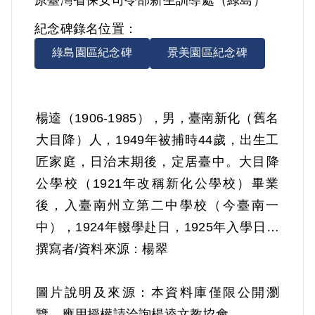
紀念碑錄名位置：
綠島園區紀念碑
景美園區紀念碑
楊逵（1906-1985），男，臺南新化（舊名
大目降）人，1949年被捕時44歲，出生工
匠家庭，日治末期後，定居臺中。大目降
公學校（1921年改稱新化公學校）畢業
後，入臺南州立第二中學校（今臺南一
中），1924年輟學赴日，1925年入學日本
大學專門部文學藝能科夜間部。1927年棄
撰寫者/資料來源：楊翠
學返臺，加入臺灣文化協會與臺灣農民組
合，從事社會運動，曾被日警逮捕入獄10
圖片說明及來源：
本資料庫僅限公開瀏
次。1934年，小說〈送報伕〉入選東京
覽，應用授權請洽詢楊逵文教協會