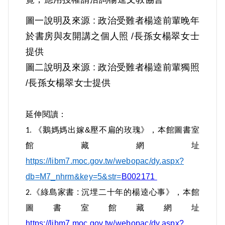
《文學評論》雜誌徵文「第二獎」，從此
圖一
說明及來源
: 政治受難者楊逵前輩晚年
登臨臺灣文壇。楊逵除從事社會運動、文
於書房與友開講之個人照 /長孫女楊翠女士
學創作、編輯刊物外，以種花營生，曾先
提供
後經營首陽農園、一陽農園、東海花園。
圖二
說明及來源
: 政治受難者楊逵前輩獨照
/長孫女楊翠女士提供
1949年4月6日，楊逵被捕。據官方資料所
載，楊逵所涉案件為「楊逵和平宣言
延伸閱讀：
案」。1950年5月6日，臺灣省保安司令部
《
鵝媽媽出嫁&壓不扁的玫瑰
》，本館圖書室
1.
以（39）安潔字第666號，判處楊逵有期徒
館藏網址
刑12年、褫奪公權10年，罪名為「共同以
https://libm7.moc.gov.tw/webopac/dy.aspx?
文字為有利於叛徒之宣傳」，判決理由稱
db=M7_nhrm&key=5&str=
B002171
楊逵於1949年1月，「以台灣中部文化界聯
《
綠島家書 : 沉埋二十年的楊逵心事
》，本館
2.
誼會名義撰擬『和平宣言』並先將原稿交
圖書室館藏網址
由被告鍾平山閱覽經同意後寄發台北文化
https://libm7.moc.gov.tw/webopac/dy.aspx?