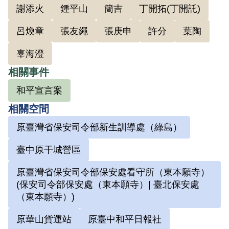
內容有二：釋放二二八政治犯，開放言論
謝添火
鍾平山
簡吉
丁開拓(丁開託)
自由。草擬完後，楊逵「油印二十幾份，
呂煥章
張友繩
張庚申
許分
葉陶
寄出給共同計畫的那些人，請他們斟酌修
正。」但寄給《新生報》副刊主編歌雷的
辜海澄
油印稿，被正好來訪的上海《大公報》記
相關事件
者看見，將其編寫成訊息發表於上海《大
和平宣言案
公報》，尚未定稿的宣言草案曝光，當局
相關空間
開始大舉逮捕。 據楊逵回憶，1949年被捕
原臺灣省保安司令部新生訓導處（綠島）
後，先後被送臺灣省警備司令部保安處、
警務處陽明山招待所等處進行疲勞審訊，
臺中原干城營區
審訊內容多為誘供有無參與共產黨組織，
原臺灣省保安司令部保安處看守所（東本願寺）
最後因他堅不承認參與組織，僅認草擬
(保安司令部保安處（東本願寺）| 臺北保安處
〈和平言言〉，當局只得排除組織關係。
（東本願寺）)
當時是秘密審判，在場只有一個法官、檢
原華山貨運站
原臺中和平日報社
察官、書記官和警衛，審判完畢即送臺北