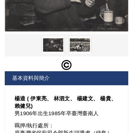
基本資料與簡介
楊逵 ( 伊東亮、 林泗文、 楊建文、 楊貴、
賴健兒)
男
1906年出生
1985年卒
臺灣
臺南人
羈押/執行處所：
原臺灣省保安司令部新生訓導處（綠島）