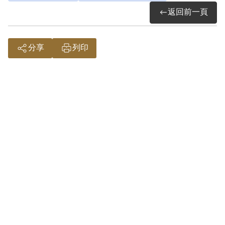
監獄服刑，1951年8月移送綠島新生訓導
返回前一頁
處，編入高級班。先入第一大隊第五中
隊，負責《新生活壁報》和《新生月刊》
分享
列印
的寫作與編排，後又改編第二中隊，負責
菜園工作。1961年4月6日期滿出獄，歸返
臺中。
楊逵在綠島時期，仍然積極寫作，並進行
民間文學采集，作品部份刊登於《新生月
刊》與《新生活壁報》，但多數未能發
表，此外，他因思念五個年幼子女，以新
生訓導處筆記本書寫家書，絕大多數無法
寄出，楊逵辭世後，家屬編輯為《綠島家
書》出版。 1999年由次子楊建代表向二二