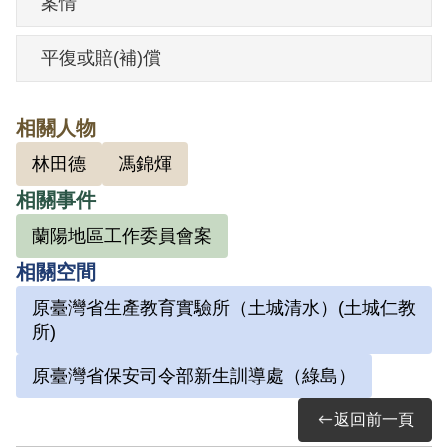
案情
校教員，也是馮守娥之兄馮錦輝指導，以
「參加叛亂之組織」罪判處有期徒刑5年、
平復或賠(補)償
褫奪公權4年。但被延遲釋放，實際服刑5
年3個月。
相關人物
蕭素梅受訪時表示，戰後她很關心臺灣社
林田德
馮錦煇
會問題，休學在羅東區署工作期間，下班
相關事件
後經常與蘭陽女中同學馮守娥相聚，談論
時事，並利用在羅東區署文書股工作之
蘭陽地區工作委員會案
便，蒐集官方資訊與情報。1950年5月14日
相關空間
晚上，她在馮守娥家中一起被捕，連夜送
原臺灣省生產教育實驗所（土城清水）(土城仁教
保密局，兩個月後轉送辜顏碧霞的高砂鐵
所)
工廠。判決定讞後，曾先後在臺北監獄、
原臺灣省保安司令部新生訓導處（綠島）
綠島新生訓導處、土城生產教育實驗所服
返回前一頁
刑。