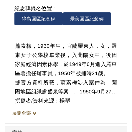
紀念碑錄名位置：
綠島園區紀念碑
景美園區紀念碑
蕭素梅，1930年生，宜蘭羅東人，女，羅
東女子公學校畢業後，入蘭陽女中，後因
家庭經濟因素休學，於1949年6月進入羅東
區署擔任辦事員，1950年被捕時21歲。
據官方資料所載，蕭素梅涉入案件為「蘭
陽地區組織盧盛泉等案」。1950年9月27日
臺灣省保安司法部（39）安潔字第1764號
撰寫者/資料來源：楊翠
判決，判決書中記載，臺灣省工作委員會
展開全部
欲在宜蘭發展組織，蕭素梅在1950年3月由
婦女小組馮守娥介紹入黨，受羅東國民學