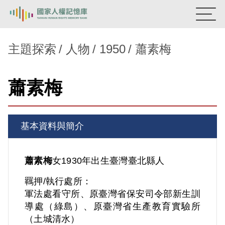
:::
國家人權記憶庫
主題探索
人物
1950
蕭素梅
熱門關鍵字：
陳孟和
李舜治
鹿窟事件
安康接待室
蕭素梅
新生訓導處
蛋殼畫
送物單
主題探索
基本資料與簡介
背景知識
關於我們
蕭素梅
女
1930年出生
臺灣
臺北縣人
羈押/執行處所：
意見信箱
軍法處看守所、原臺灣省保安司令部新生訓
導處（綠島）、原臺灣省生產教育實驗所
（土城清水）