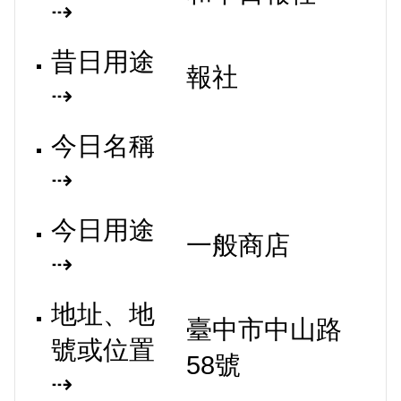
⇢
昔日用途
報社
⇢
今日名稱
⇢
今日用途
一般商店
⇢
地址、地
臺中市中山路
號或位置
58號
⇢