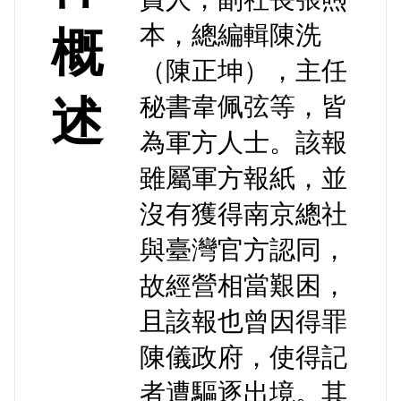
本，總編輯陳洗
概
（陳正坤），主任
秘書韋佩弦等，皆
述
為軍方人士。該報
雖屬軍方報紙，並
沒有獲得南京總社
與臺灣官方認同，
故經營相當艱困，
且該報也曾因得罪
陳儀政府，使得記
者遭驅逐出境。其