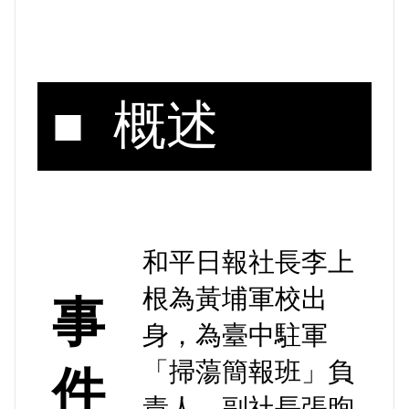
■ 概述
和平日報社長李上
根為黃埔軍校出
事
身，為臺中駐軍
「掃蕩簡報班」負
件
責人，副社長張煦