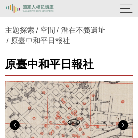
:::
國家人權記憶庫
主題探索
空間
潛在不義遺址
原臺中和平日報社
熱門關鍵字：
陳孟和
李舜治
鹿窟事件
安康接待室
新生訓導處
蛋殼畫
送物單
原臺中和平日報社
主題探索
背景知識
關於我們
意見信箱
Previous
Nex