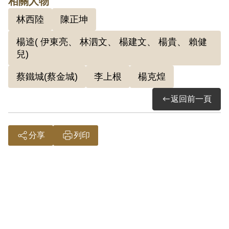
相關人物
林西陸
陳正坤
楊逵( 伊東亮、 林泗文、 楊建文、 楊貴、 賴健
兒)
蔡鐵城(蔡金城)
李上根
楊克煌
返回前一頁
分享
列印