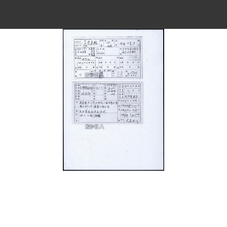
史料
Historical Materials