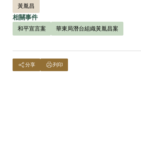
黃胤昌
唐達聰在1960年進入聯合報集團任職，歷
相關事件
始人之一，並和駱學良（馬各）合編《現代知
和平宣言案
華東局潛台組織黃胤昌案
創辦之青少年刊物《王子》雜誌經營困難，和
治單位數度作梗、扣發出境文件，只得先接掌
後定居加州。譯著有《梅崗城故事》、《寓言
分享
列印
唐達聰本人於2000年9月29日向補償基金會提
會公告撤銷判決處分。