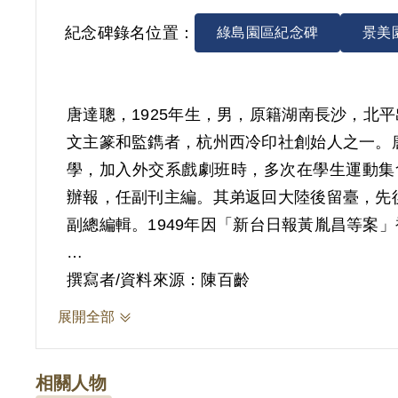
紀念碑錄名位置：
綠島園區紀念碑
景美
唐達聰，1925年生，男，原籍湖南長沙，
文主篆和監鐫者，杭州西冷印社創始人之一。
學，加入外交系戲劇班時，多次在學生運動集
辦報，任副刊主編。其弟返回大陸後留臺，先
副總編輯。1949年因「新台日報黃胤昌等案」
唐達聰所涉案件為「新台日報黃胤昌等案」，
撰寫者/資料來源：陳百齡
〈和平宣言〉，案發之後臺中地區新聞機構遭
展開全部
聰、黃胤昌、林宣生以及陳正坤四人在報社同
「和黃胤昌合謀辦報吸引青年加入匪黨」。1
相關人物
織」，各判處有期徒刑10年，褫奪公權5年。19