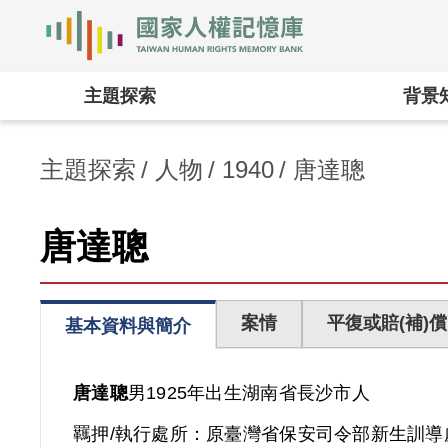
國家人權記憶庫
:::
主題探索
背景
主題探索
人物
1940
唐達聰
唐達聰
案情
平復或賠(補)償
基本資料與簡介
唐達聰
男
1925年出生
湖南省
長沙市人
羈押/執行處所：
原臺灣省保安司令部新生訓導