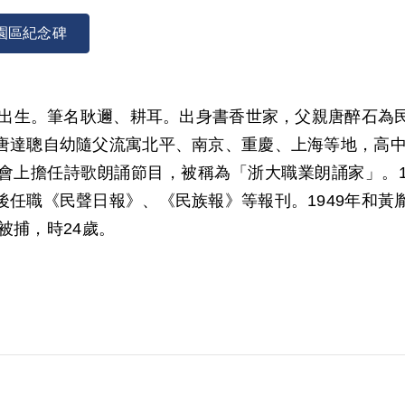
園區紀念碑
北平出生。筆名耿邇、耕耳。出身書香世家，父親唐醉石為
唐達聰自幼隨父流寓北平、南京、重慶、上海等地，高中畢
會上擔任詩歌朗誦節目，被稱為「浙大職業朗誦家」。19
後任職《民聲日報》、《民族報》等報刊。1949年和黃
被捕，時24歲。
又稱「中共華東局潛臺組織黃胤昌等叛亂案」。1948
肅清，《力行報》首遭人員被捕、社產查封，《新台日報》
遭逮捕。辦案人員指控唐達聰在1946年間「由浙大學
950年5月9日臺灣省保安司令部軍事法庭認定黃胤昌、
50 年6月28日，唐達聰入監，被移送綠島新生訓導處。1