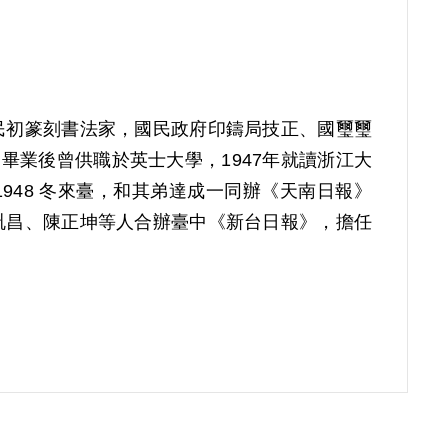
民初篆刻書法家，國民政府印鑄局技正、國璽璽
業後曾供職於英士大學，1947年就讀浙江大
48 冬來臺，和其弟達成一同辦《天南日報》
胤昌、陳正坤等人合辦臺中《新台日報》，擔任
年底楊逵和中部新聞聯誼會成員鍾平山等人撰寫
則是第二家。1949年11月11日凌晨唐達
生自治會主席邵浩然介紹、加入匪黨」，來臺後
唐達聰、林宣生、陳正坤等人「共同參加叛亂組
959年11月10日刑期屆滿獲釋。