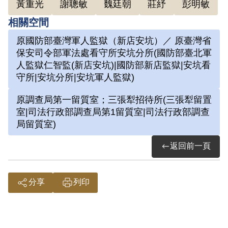
黃重光
謝聰敏
魏廷朝
莊紓
彭明敏
是用針插入指甲等刑求，甚至被以手槍抵
住太陽穴威脅、高分貝噪音刺激，皮鞭打
相關空間
昏後再潑冷水弄醒。審訊人員要他承認參
原國防部臺灣軍人監獄（新店安坑）／ 原臺灣省
保安司令部軍法處看守所安坑分所(國防部臺北軍
與叛亂組織，並攀咬他人，不過同樣拘押
人監獄仁智監(新店安坑)|國防部新店監獄|安坑看
此地，涉及「臺獨地委會黃紀男等案」的
守所|安坑分所|安坑軍人監獄)
許朝卿、郭振坤，教他不要相信審訊人員
原調查局第一留質室；三張犁招待所(三張犁留置
「政治解決」的說法，那會被判更重的
室|司法行政部調查局第1留質室|司法行政部調查
罪，且牽連更多人。
局留質室)
1964年7月5日被送至位於青島東路的警備
返回前一頁
總部軍法處看守所，這期間發生臺大政治
系教授彭明敏的「彭明敏、謝聰敏、魏廷
朝案」（又稱臺灣自治宣言案），為了擴
分享
列印
大羅織，警總將他送至西寧南路的警總保
安處看守所（東本願寺）、警備總部六張
犂留置室偵訊，最後再送回青島東路審