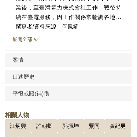
業後，至臺灣電力株式會社工作，戰後持
續在臺電服務，因工作關係常輪調各地，
他也跟著遷居各地。最後就讀臺中太平國
撰寫者/資料來源：何鳳嬌
小，並考入臺中一中，與之後涉及的「吳
展開全部
俊輝等計畫臺灣獨立案」中的江炳興、吳
俊輝、黃重光等同為一中同學。
案情
1962年服役中的陳新吉，在春節期間與江
炳興、吳俊輝、黃重光等一起聚餐，而這
口述歷史
次聚會，影響了他的一生。因就讀陸軍官
校的江炳興，被指控參與臺獨叛亂組織，
平復或賠(補)償
因此牽連到他。
1963年7月6日，他在服役的營區被逮捕，
相關人物
先送到臺北三張犂調查局留置室偵訊，一
江炳興
許朝卿
郭振坤
粟同
黃紀男
年期間不斷受到皮鞭鞭打、電擊棒觸擊或