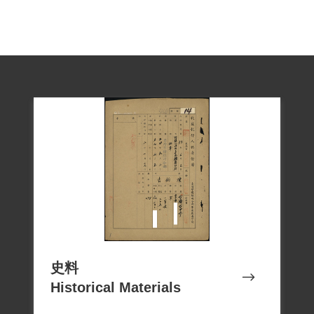
止。
出獄後，園藝專長成為他的謀生技能。據
其回憶錄自述，他到臺中新社鄉農林廳種
苗繁殖場工作，場長莊紓曾被調查局關押
過，相當同情他的境遇，讓他在該處從事
花卉控制的實驗。後來輾轉到不同單位工
作，都因社會對政治犯身份的疑慮與排
斥，加上警政單位不時的監控，使他無法
持續工作。一直到1987年解嚴，政治犯的
包袱才減輕。後來透過在電力公司工作的
朋友幫忙，以承包方式維護臺電各變電所
的花木，才有比較安定的收入。
史料
他在回憶錄中提到，出獄後不時和難友聯
Historical Materials
繫，尤其常聽魏廷朝談論政治情勢，1999
年12月魏廷朝去世後，他覺得有必要記錄