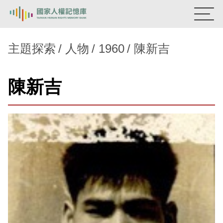
:::
國家人權記憶庫
主題探索
人物
1960
陳新吉
熱門關鍵字：
陳孟和
李舜治
鹿窟事件
安康接待室
陳新吉
新生訓導處
蛋殼畫
送物單
主題探索
背景知識
關於我們
意見信箱