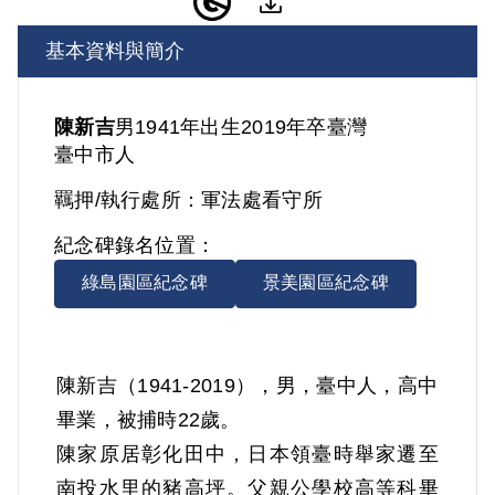
基本資料與簡介
陳新吉
男
1941年出生
2019年卒
臺灣
臺中市人
羈押/執行處所：
軍法處看守所
紀念碑錄名位置：
綠島園區紀念碑
景美園區紀念碑
陳新吉（1941-2019），男，臺中人，高中
畢業，被捕時22歲。
陳家原居彰化田中，日本領臺時舉家遷至
南投水里的豬高坪。父親公學校高等科畢