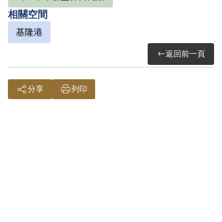
江調回，7月中旬又帶著李上甲等人為先鋒
相關空間
隊，來到瑞芳基地。
基隆港
1953年1月，鹿窟基地被破，上級連絡員陳
返回前一頁
田其未脫險，怕危及瑞芳基地，決定轉進
中南部。1月22日陳通和與李上甲作先頭部
分享
列印
隊，離開曉基地南下臺中，利用綠幫革命
團李上甲關係，計畫在彰化縣花壇山區建
立新基地。2月21日在彰化花壇遭保密局逮
捕，下午解返臺北，態度頑強，經連夜說
服，22日復解至蔡孝乾處，由蔡予以開導
後，始表示悔悟願意坦白交出組織，但顧
慮其兄陳本江之安全，請求保密局准許函
勸其兄自首。後許他辦自新手續，陳通和
除交出共黨曉基地組織關係，並供述「建