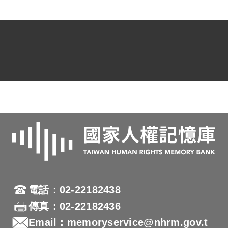
立臺灣解放區的原則與企圖」。又供出線
索，協助破獲綠幫革命團、瑞芳基地、農
具工廠、司機支部等，捕獲李書勳等53名
並策反陳本江等5人自首。
保密局將之留組運用，囚禁在保密局宿舍
裡。陳通和與林素月夫婦兩人住一間房，
隔壁為陳銀和陳本江住的房間。在宿舍裡
沒有限制行動，也不需從事作何勞動或工
事，生活作息正常，能夠看報紙、看書，
三餐飲食一切正常。每月給予生活津貼400
元，就連其子每月也撥給200元的營養費。
電話：02-22182438
在裡面軟禁近約2年，1955年釋放出來。曾
傳真：02-22182436
被保密局派往中國工作。之後移居美國。
Email：memoryservice@nhrm.gov.t