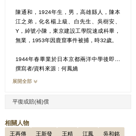
陳通和，1924年生，男，高雄縣人，陳本
江之弟，化名楊上級、白先生、吳樹安、
Y，綽號小陳，東京建設工學院速成科畢，
無業，1953年因鹿窟事件被捕，時32歲。
1944年春畢業於日本京都兩洋中學後即入
東京建設工學院速成科，1年畢業後，1946
撰寫者/資料來源：何鳳嬌
年2月返臺，在其二哥陳兩和處裕和輪胎工
展開全部
廠充任經理半年，由張裕光介紹入基隆港
務局庶務課任課員3個月，1947年8月由藍
平復或賠(補)償
明谷介紹任基隆中學訓導處幹事。1948年
7-8月間轉任松山農具工廠技士3個月，同
相關人物
年底任臺北市腳踏車公會書記，嗣即專做
王再傳
王新發
王精
江鳳
吳和銘
黨工。