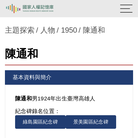
:::
國家人權記憶庫
主題探索
人物
1950
陳通和
熱門關鍵字：
陳孟和
李舜治
鹿窟事件
安康接待室
陳通和
新生訓導處
蛋殼畫
送物單
主題探索
基本資料與簡介
背景知識
關於我們
陳通和
男
1924年出生
臺灣
高雄人
紀念碑錄名位置：
意見信箱
綠島園區紀念碑
景美園區紀念碑