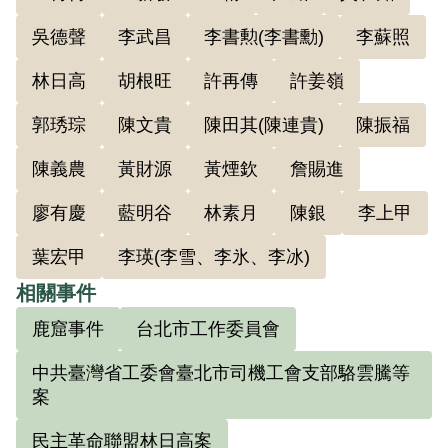
吳德聲
李武昌
李書勲(李書勳)
李蘇照
根據官方資料記載，他於1947年8月在基隆
林日高
胡根旺
許再傳
許姜嶺
中學由大哥陳本江、藍明谷二人介紹入共
黨，先後受藍明谷、陳本江、郭琇琮、蔡
郭琇琮
陳文貴
陳田其(陳連貴)
陳振福
孝乾等領導。入黨時在基隆中學做學運工
陳義農
黃財源
黃煙欽
詹賜進
作，領導學生課外活動。1949年2月充任共
黨臺北市工作委員會委員，專做工運工
廖有慶
藍明谷
林素月
陳銀
李上甲
作。1949年秋建立鹿窟基地，由他和陳本
葉宏甲
李瑛(李雪、李氷、李冰)
江2人共同負責，任北區武裝工作委員會委
相關事件
員，發展群眾參加組織工作。1952年鑑於
鹿窟事件
台北市工作委員會
鹿窟基地發展迅速，組成分子良莠不齊，
為防意外事件突發，陳通和等決定另闢一
中共臺灣省工委會臺北市司機工會支部駱雲騰等
案
新基地。5月底率同林三合等5人前往瑞芳
基地著手開墾農場，由其負責。6月被陳本
民主革命聯盟林日高案