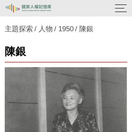
:::
國家人權記憶庫
主題探索
人物
1950
陳銀
熱門關鍵字：
陳孟和
李舜治
鹿窟事件
安康接待室
陳銀
新生訓導處
蛋殼畫
送物單
主題探索
背景知識
關於我們
意見信箱