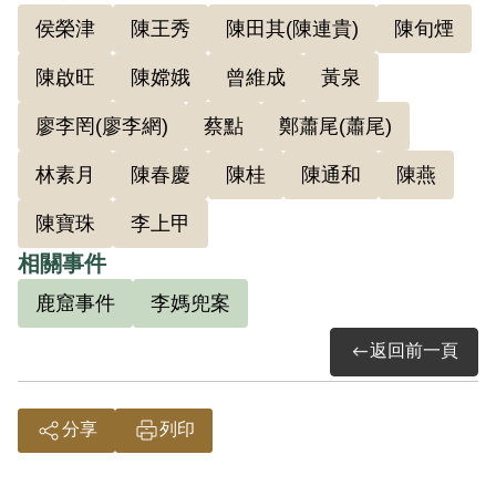
侯榮津
陳王秀
陳田其(陳連貴)
陳旬煙
1月因上級連絡員陳田其未脫險，怕危及瑞
芳基地，決定轉進中南部，準備在彰化縣
陳啟旺
陳嫦娥
曾維成
黃泉
花壇山區建立新基地。2月9日和張棟柱一
廖李罔(廖李網)
蔡點
鄭蕭尾(蕭尾)
夥逃到南部，先到張棟柱臺北的家住1晚，
隔天南下到臺南，然後再到高雄，從瑞芳
林素月
陳春慶
陳桂
陳通和
陳燕
一直逃到高雄，大概3個月的日子。在南部
陳寶珠
李上甲
先後住過林三合二舅、黃泉、蔡點家等地
相關事件
下室。在曉基地及南部基點，做的工作是
鹿窟事件
李媽兜案
飼雞、煮飯、識字學習等，並做搜購糧食
及購買掩護設備之物品及一般連絡工作。
返回前一頁
1954年2月21日陳通和在臺中李上甲家被
捕，供出組織換到自首。在陳通和和保密
分享
列印
局談好不能讓陳本江等人死，才肯透露剩
餘同伴藏身處的條件下，陳通和帶著國防