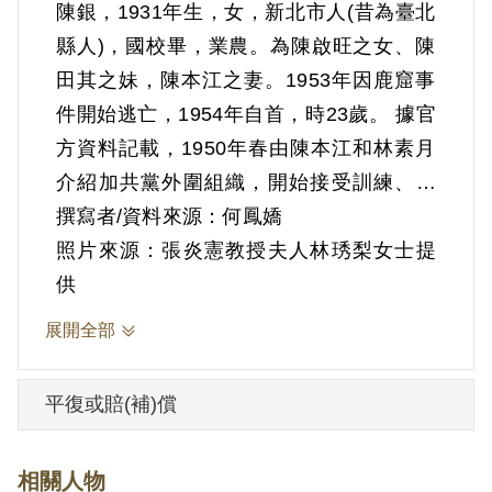
陳銀，1931年生，女，新北市人(昔為臺北
縣人)，國校畢，業農。為陳啟旺之女、陳
田其之妹，陳本江之妻。1953年因鹿窟事
件開始逃亡，1954年自首，時23歲。 據官
方資料記載，1950年春由陳本江和林素月
介紹加共黨外圍組織，開始接受訓練、開
會和識字學習。與陳燕、陳桂、陳寶珠等
撰寫者/資料來源：何鳳嬌
人同一小組，受楊上級（陳通和）、林三
照片來源：張炎憲教授夫人林琇梨女士提
和領導。陳本江、陳春慶等人教育說，中
供
共解放臺灣後農民會翻身，會提高生活水
展開全部
準，可以進學校免費讀書。1951年在鹿窟
基地擔任陳通和之連絡員，負責傳布上級
平復或賠(補)償
命令工作及下山來臺北市與陳旬煙連絡、
拿藥品或日用品。1952年底鹿窟被圍破獲
相關人物
前，12月25日即轉移到瑞芳基地。1953年