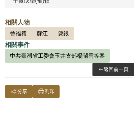
平復或賠(補)償
官方資料稱：1950年2-3月間，侯榮津經糖
廠警士蘇江以團結警衛力量保護糖廠為
相關人物
名，吸收、參加叛亂組織。5月15日蘇江被
曾福禮
蘇江
陳銀
捕後，侯榮津聞風隨即逃匿，曾躲到恆春
相關事件
海濱。7月29日，與陳銀城等共10人，遭臺
灣省警務處通緝。10月雖曾主動向保安警
中共臺灣省工委會玉井支部楊鬧雲等案
察第二總隊玉井糖廠保警分隊到案，但不
返回前一頁
被認為是自首，而是被「誘捕到案」。11
月29日，侯榮津在玉井被保二總隊扣訊羈
分享
列印
押。後轉送臺灣省保安司令部保安處，12
月15日再轉送軍法處。
1951年1月5日，軍法處審判官端木棪以
《懲治叛亂條例》第五條「參加叛亂之組