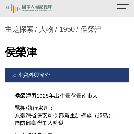
:::
國家人權記憶庫
主題探索
人物
1950
侯榮津
熱門關鍵字：
陳孟和
李舜治
鹿窟事件
安康接待室
侯榮津
新生訓導處
蛋殼畫
送物單
主題探索
基本資料與簡介
背景知識
關於我們
侯榮津
男
1925年出生
臺灣
臺南市人
羈押/執行處所：
意見信箱
原臺灣省保安司令部新生訓導處（綠島）、
國防部臺灣軍人監獄