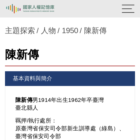
:::
國家人權記憶庫
主題探索
人物
1950
陳新傳
熱門關鍵字：
陳孟和
李舜治
鹿窟事件
安康接待室
陳新傳
新生訓導處
蛋殼畫
送物單
主題探索
基本資料與簡介
背景知識
關於我們
陳新傳
男
1914年出生
1962年卒
臺灣
臺北縣人
意見信箱
羈押/執行處所：
原臺灣省保安司令部新生訓導處（綠島）、
臺灣省保安司令部