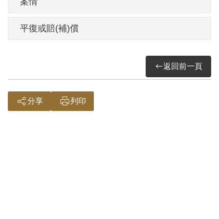
案情
新傳在玉桂嶺被捕，時40歲。被先送到中
民派出所，在一星期後又送保密局偵訊，
平復或賠(補)償
然後再送臺灣省保安司令部；該部於1954
年1月21日（43）安律字第514號起訴書將
返回前一頁
之起訴，4月29日以（43）審三字第23號判
決其參加叛亂組織，處有期徒刑10年、褫
奪公權5年。7月8日國防部以（43）清澈字
分享
列印
第2186號令核定。
判刑確定後，1954年9月14日先送往國防部
臺灣軍人監獄執行。後送臺灣省生產教育
實驗所。不料關到近10年時，卻在前一年
1962年11月15日在所內自縊身亡，距離刑
滿1963年3月25日剩不到半年。
陳新傳被捕後，家庭經濟困難，一切靠妻