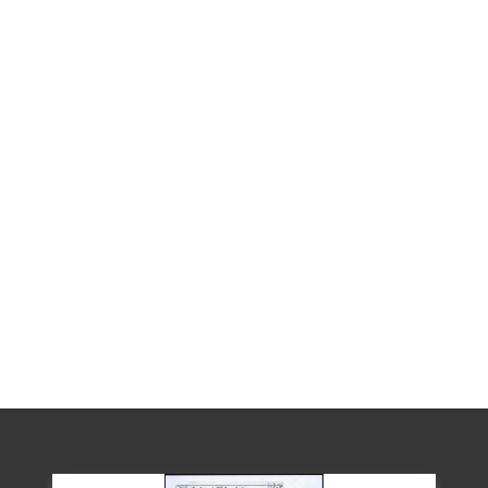
子與幼子種田、種蕃薯來維持。其妻辛苦
扶養小孩，原想等他出獄，家庭就會幸
福，沒料到竟喪命在獄中。1999年5月由長
子陳一郎等人代表陳新傳向補償基金會提
出補償申請，2001年5月19日經該會第二屆
第七次董事會審查通過，予以補償。2018