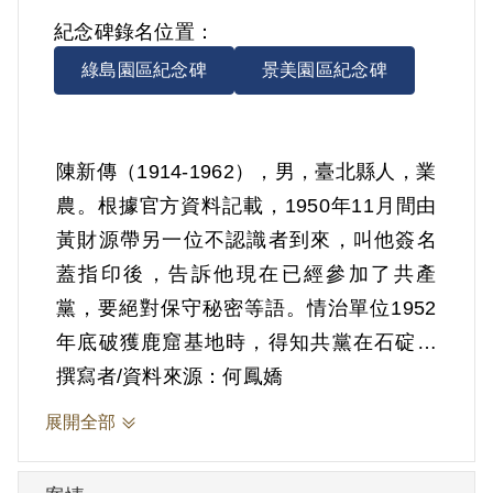
紀念碑錄名位置：
綠島園區紀念碑
景美園區紀念碑
陳新傳（1914-1962），男，臺北縣人，業
農。根據官方資料記載，1950年11月間由
黃財源帶另一位不認識者到來，叫他簽名
蓋指印後，告訴他現在已經參加了共產
黨，要絕對保守秘密等語。情治單位1952
年底破獲鹿窟基地時，得知共黨在石碇鄉
玉桂嶺山區有類似武裝組織；待1953年3月
撰寫者/資料來源：何鳳嬌
22日捕獲陳通和後，陳通和也供出玉桂嶺
展開全部
基地的情形。3月25日起保安司令部及保密
局會同有關單位即開始圍捕行動。26日陳