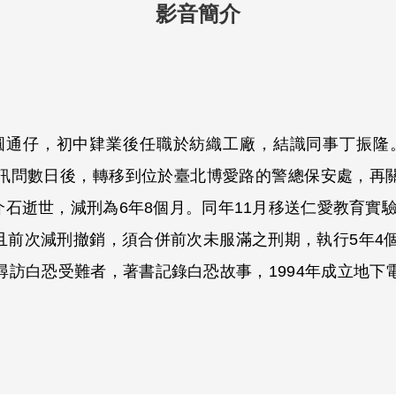
影音簡介
和圓通仔，初中肄業後任職於紡織工廠，結識同事丁振隆。
問數日後，轉移到位於臺北博愛路的警總保安處，再關押
石逝世，減刑為6年8個月。同年11月移送仁愛教育實驗所
且前次減刑撤銷，須合併前次未服滿之刑期，執行5年4個月
尋訪白恐受難者，著書記錄白恐故事，1994年成立地下
。