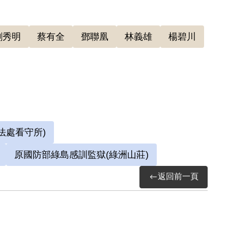
劉秀明
蔡有全
鄧聯凰
林義雄
楊碧川
法處看守所)
原國防部綠島感訓監獄(綠洲山莊)
返回前一頁