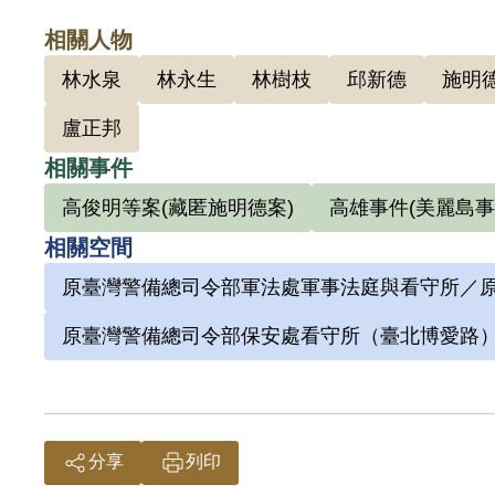
相關人物
林水泉
林永生
林樹枝
邱新德
施明
盧正邦
相關事件
高俊明等案(藏匿施明德案)
高雄事件(美麗島事
相關空間
原臺灣警備總司令部軍法處軍事法庭與看守所／原
原臺灣警備總司令部保安處看守所（臺北博愛路
分享
列印