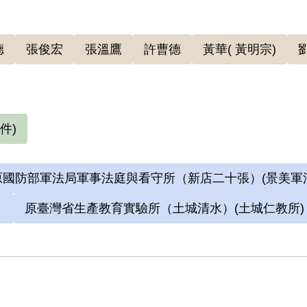
德
張俊宏
張溫鷹
許曹德
黃華( 黃明宗)
件)
國防部軍法局軍事法庭與看守所（新店二十張）(景美軍
）
原臺灣省生產教育實驗所（土城清水）(土城仁教所)