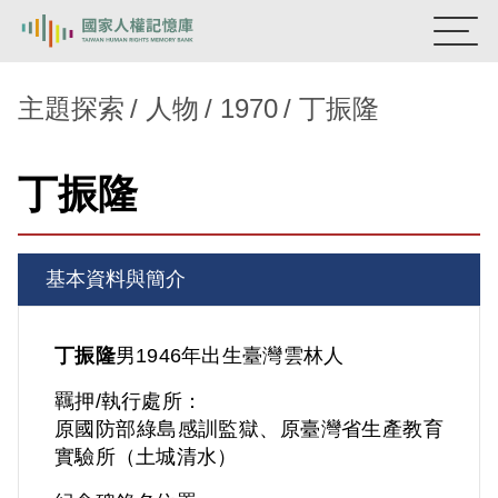
:::
國家人權記憶庫
主題探索
人物
1970
丁振隆
熱門關鍵字：
陳孟和
李舜治
鹿窟事件
安康接待室
丁振隆
新生訓導處
蛋殼畫
送物單
主題探索
基本資料與簡介
背景知識
關於我們
丁振隆
男
1946年出生
臺灣
雲林人
羈押/執行處所：
意見信箱
原國防部綠島感訓監獄、原臺灣省生產教育
實驗所（土城清水）