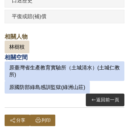
口述歷史
處有期徒刑6年8月。1978年5月17日減刑
刑滿開釋。
平復或賠(補)償
其於1999年6月向補償基金會提出申請，
相關人物
2001年10月經第2屆第11次董事會審核通
林樹枝
過予以補償。補償理由為原判決認定其陰
相關空間
謀以非法之方法顛覆政府，係依其在偵查
原臺灣省生產教育實驗所（土城清水）(土城仁教
中之自白與共同被告林樹枝之供述為據。
所)
惟其於審理時否認，並提出自白任意性之
原國防部綠島感訓監獄(綠洲山莊)
抗辯，原判決未再另行調查其他補強證據
以資佐證，因此難認其有陰謀以非法之方
返回前一頁
法顛覆政府情事，故認本案非有實據。
2019年5月經促轉會公告撤銷判決處分。
分享
列印