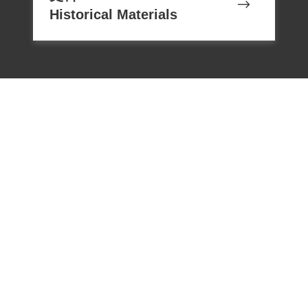
Historical Materials
電話：02-22182438
傳真：02-22182436
Email：memoryservice@nhrm.gov.t
w