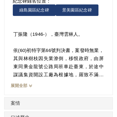
紀念碑錄名位置：
綠島園區紀念碑
景美園區紀念碑
丁振隆（1946-），臺灣雲林人。
依(60)初特字第66號判決書，案發時無業，
其與林樹枝因失業潦倒，移恨政府，由屏
東同乘金龍號公路局班車赴臺東，於途中
謀議集資開設工廠為根據地，羅致不滿現
實人士，培養實力，起而顛覆政府。1971
展開全部
年3月16日被羈押。1971年經臺灣警備總司
令部以《懲治叛亂條例》第2條第3項「陰
案情
謀以非法之方法顛覆政府」判處有期徒刑
10年。1975年經臺灣警備總司令部裁定減