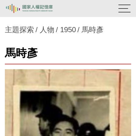
:::
國家人權記憶庫
主題探索
人物
1950
馬時彥
熱門關鍵字：
陳孟和
李舜治
鹿窟事件
安康接待室
馬時彥
新生訓導處
蛋殼畫
送物單
主題探索
背景知識
關於我們
意見信箱