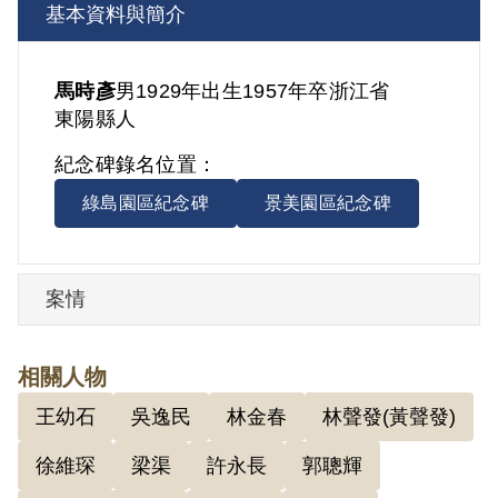
基本資料與簡介
馬時彥
男
1929年出生
1957年卒
浙江省
東陽縣人
紀念碑錄名位置：
綠島園區紀念碑
景美園區紀念碑
案情
相關人物
王幼石
吳逸民
林金春
林聲發(黃聲發)
徐維琛
梁渠
許永長
郭聰輝