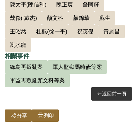
陳太平(陳信利)
陳正宸
詹阿輝
戴傑( 戴杰)
顏文科
顏錦華
蘇生
王昭然
杜楓(徐一平)
祝英傑
黃胤昌
劉水龍
相關事件
綠島再叛亂案
軍人監獄馬時彥等案
軍監再叛亂顏文科等案
返回前一頁
分享
列印