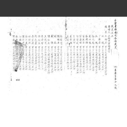
史料
Historical Materials