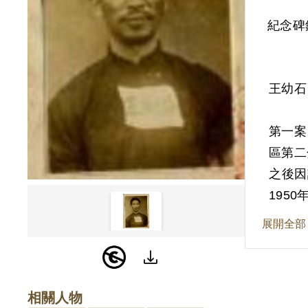
紀念碑
王幼石
第一案
區第二
之後因
195
徒刑。
展開全部
第二案
同志聯
叛亂條
相關人物
活費外