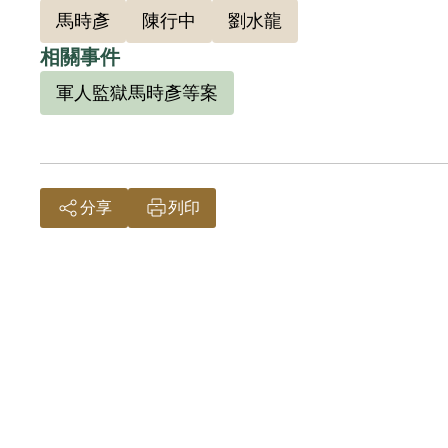
馬時彥
陳行中
劉水龍
其家屬
相關事件
案補償
軍人監獄馬時彥等案
案非有
陳行中
員會」
參加新
分享
列印
顛覆政
201