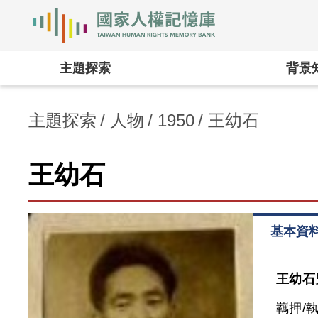
國家人權記憶庫
:::
主題探索
背景
主題探索
人物
1950
王幼石
王幼石
基本資
王幼石
羈押/