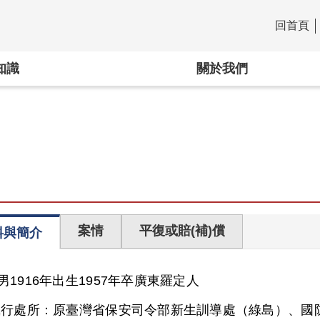
回首頁
:::
知識
關於我們
案情
平復或賠(補)償
料與簡介
男
1916年出生
1957年卒
廣東
羅定人
執行處所：
原臺灣省保安司令部新生訓導處（綠島）、國