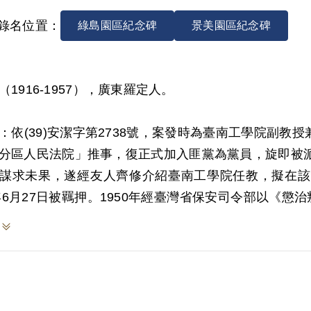
錄名位置：
綠島園區紀念碑
景美園區紀念碑
（1916-1957），廣東羅定人。
：依(39)安潔字第2738號，案發時為臺南工學院副教授
分區人民法院」推事，復正式加入匪黨為黨員，旋即被
謀求未果，遂經友人齊修介紹臺南工學院任教，擬在該
0年6月27日被羈押。1950年經臺灣省保安司令部以《
：依(43)審三字第55號判決書，案發時為受刑人，其
合行動委員會」（簡稱新聯會），並吸收劉水龍參加組織
例》第2條第1項「意圖以非法之方法顛覆政府而著手
均沒收。1957年5月3日執行死刑。