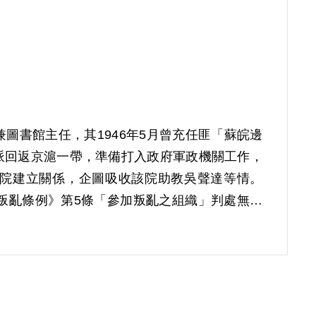
兼圖書館主任，其1946年5月曾充任匪「蘇皖邊
派回返京滬一帶，準備打入政府軍政機關工作，
院建立關係，企圖吸收該院助教吳聲達等情。
懲治叛亂條例》第5條「參加叛亂之組織」判處無期
在獄中受馬時彥邀同，秘密組織「新民主主義革命
等情。1955年經臺灣省保安司令部以《懲治
實行」判處死刑，全部財產除酌留其家屬必需生