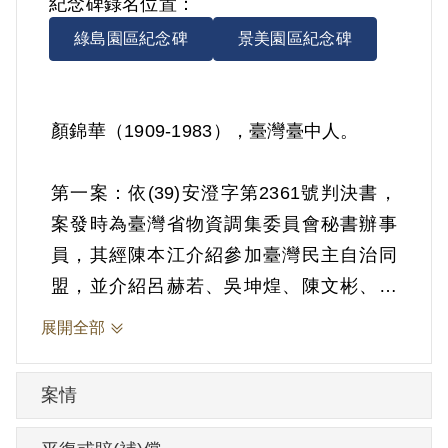
紀念碑錄名位置：
綠島園區紀念碑
景美園區紀念碑
顏錦華（1909-1983），臺灣臺中人。
第一案：依(39)安澄字第2361號判決書，
案發時為臺灣省物資調集委員會秘書辦事
員，其經陳本江介紹參加臺灣民主自治同
盟，並介紹呂赫若、吳坤煌、陳文彬、蕭
坤裕為盟員，又為陳本江向蕭坤裕徵募工
展開全部
作經費等情。1950年1月24日被羈押。
1950年經臺灣省保安司令部以《懲治叛亂
案情
條例》第4條第1項第6款「為叛徒征募財
物」判處有期徒刑15年，財產除酌留其家