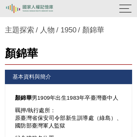
:::
國家人權記憶庫
主題探索
人物
1950
顏錦華
熱門關鍵字：
陳孟和
李舜治
鹿窟事件
安康接待室
顏錦華
新生訓導處
蛋殼畫
送物單
主題探索
基本資料與簡介
背景知識
關於我們
顏錦華
男
1909年出生
1983年卒
臺灣
臺中人
羈押/執行處所：
意見信箱
原臺灣省保安司令部新生訓導處（綠島）、
國防部臺灣軍人監獄