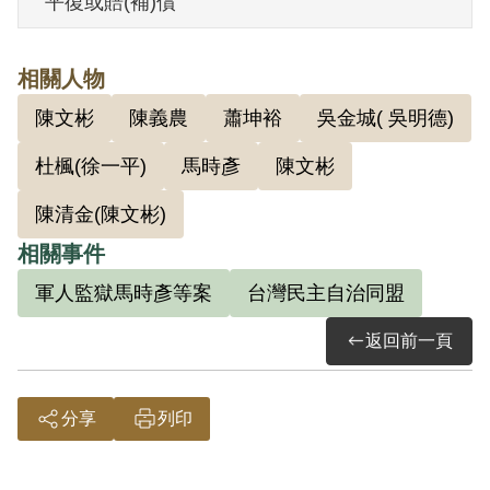
平復或賠(補)償
屬必需生活費外全部沒收。
第二案：依(47)警審更字第1號判決書，案
相關人物
發時為受刑人，其曾受馬時彥宣傳，並抄
陳文彬
陳義農
蕭坤裕
吳金城( 吳明德)
錄匪之文件，暗自閱讀。1959年經臺灣警
備總司令部以《戡亂時期檢肅匪諜條例》
杜楓(徐一平)
馬時彥
陳文彬
第8條第1項第2款判處刑之執行完畢或赦免
陳清金(陳文彬)
後交付感化3年。1965年1月25日交付感
相關事件
化。1968年2月10日開釋。
軍人監獄馬時彥等案
台灣民主自治同盟
其家屬於1999年4月向補償基金會提出申
返回前一頁
請，2000年11月經第1屆第8次臨時董事會
審核通過予以補償。第一案補償理由為原
分享
列印
判決認定其曾為陳本江徵募工作經費舊臺
幣6、7百萬元之依據，僅有其之自白，此