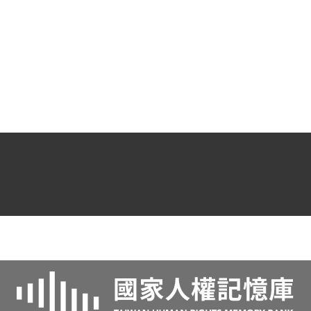
搜出的手槍一把及手槍彈20發、步槍彈16
發子彈，交到臺灣省保安司令部軍法處，
10月23日吳文雄因胃疾，病逝獄中。本案
由殷敬文軍法官負責，經開庭訊問、補充
證據後，於12月8日做出「收案報告擬處辦
法」，將林正亨、傅世明，依懲治叛亂條
例第二條第一項依法處斷；陳南昌、吳萬
福、施顯華、傅玉碧、陳添成等五名，依
懲治叛亂條例第六條依法處斷。辜金良、
蔡清山、黃乃川送交職訓總隊管訓。廖溫
正、沈寶珠、李藻圃交保釋放。12月9日在
殷敬文諭知鄧進益、葉陶、廖溫正、李藻
圃、辜海澄交保釋放，鄧進益、廖溫進、
洪存敬、余圳青交保查看。他們前後被拘