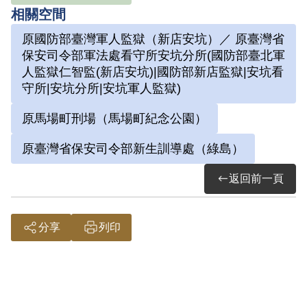
24歲，棉蘭華僑，林正亨妻）；14、黃乃
相關空間
川（21歲，印尼華僑，無業）；15、李藻
原國防部臺灣軍人監獄（新店安坑）／ 原臺灣省
圃（33歲，浙江永康人，卸任臺灣航業公
保安司令部軍法處看守所安坑分所(國防部臺北軍
司船務處工務科修船審核股長）；16、辜
人監獄仁智監(新店安坑)|國防部新店監獄|安坑看
海澄（24歲，四川仁壽縣人，葉陶之私立
守所|安坑分所|安坑軍人監獄)
農場管理）；17、洪存波（49歲 ，高雄縣
原馬場町刑場（馬場町紀念公園）
人，建報總經理）；18、蔡清山（25歲，
原臺灣省保安司令部新生訓導處（綠島）
臺南縣人，澎湖警察局辦事員）；19、余
圳青（41歲，臺北市人，無業）；20、吳
返回前一頁
文雄（21歲，臺北市人，大明社印刷廠會
計）；21、李氷（女，29歲，臺北蘆洲
分享
列印
人，家管）。
先在刑警總隊訊問，9月23日收案，將20名
嫌疑人及相關卷宗、反動書刊，林正亨家