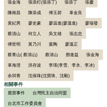
張金海
張添灯(張添丁)
張添丁
張慶
攤，接收閱讀傅世明散發的反動書刊，參
加組織及小組會議）；4、吳萬福（26歲，
陳南昌
陳添成
傅玉碧
辜金良
臺北市人，蓬萊國民學校教員，罪名同
黃紀男
廖史豪
廖温進(廖溫進)
廖瑞發
前）；5、施顯華（25 歲，臺北市人，中
山區公所戶籍幹事，罪名同前）；6、傅玉
蔡清山
何立人
吳文雄
張志忠
碧（26歲，臺北市人，水利局防洪組設計
傅世明
黃乃川
葉陶
廖溫正
課工程員，罪名同前）；7、陳添成（26
蔡青山( 蔡清山)
蔡清山
鄧進益
張金海
歲，臺北市人，業刻印，罪名同前）；8、
葉陶（女，46歲，臺中市人，辦理私人農
辜海澄
洪存波
李瑛(李雪、李氷、李冰)
場）；9、鄧進益（40歲，臺北市人，大明
余圳青
沈保珠(沈寶珠、沈毅)
社印刷廠老閭）；10、辜金良（36歲，嘉
相關事件
義縣人，業商）；11、廖溫進（33歲，雲
林縣人，土地業）；12、廖溫正（38歲，
鹿窟事件
台灣民主自治同盟
雲林縣人，土地業）；13、沈保珠（女，
台北市工作委員會