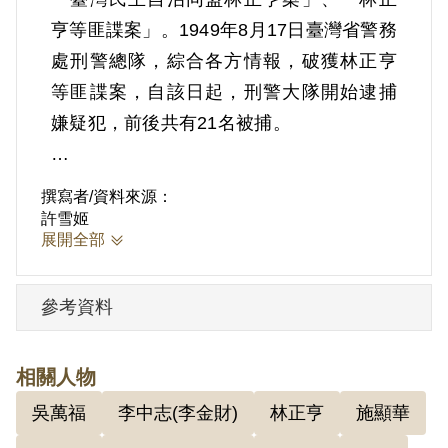
亨等匪諜案」。1949年8月17日臺灣省警務
處刑警總隊，綜合各方情報，破獲林正亨
等匪諜案，自該日起，刑警大隊開始逮捕
嫌疑犯，前後共有21名被捕。
這20人是：1、林正亨（25歲，臺中縣人，
撰寫者/資料來源：
本堂地產公司董事長，因參加中共外圍組
許雪姬
展開全部
織臺灣民主自治聯盟，印製《和平文
獻》、《綜合文摘》等反動書刊，參加組
參考資料
織會議）；2、傅世明（26歲，臺北市人，
臺北市皮革器具生產合作社理事，參加臺
灣民主自治聯盟，廣為吸收黨徒予以編
相關人物
組，召開小組會議3次，散發大批反動書
吳萬福
李中志(李金財)
林正亨
施顯華
刊）；3、陳南昌（26歲，臺北市人，業書