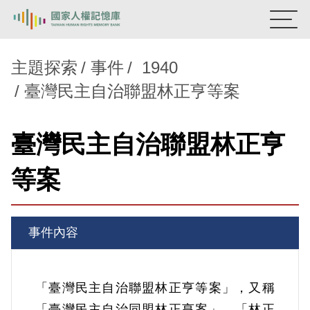
:::
國家人權記憶庫
主題探索
事件
1940
臺灣民主自治聯盟林正亨等案
熱門關鍵字：
陳孟和
李舜治
鹿窟事件
安康接待室
新生訓導處
蛋殼畫
送物單
臺灣民主自治聯盟林正亨
主題探索
等案
背景知識
關於我們
事件內容
意見信箱
「臺灣民主自治聯盟林正亨等案」，又稱
「臺灣民主自治同盟林正亨案」、「林正