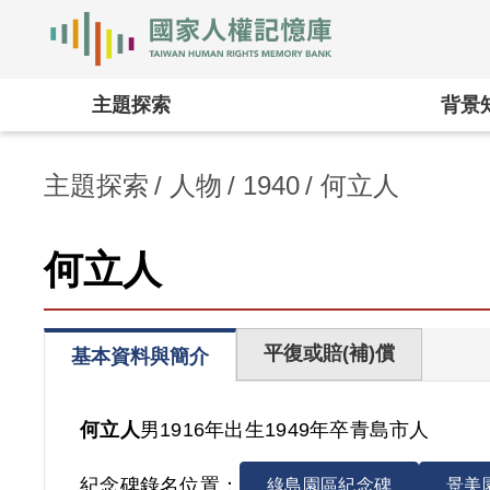
國家人權記憶庫
:::
主題探索
背景
主題探索
人物
1940
何立人
何立人
平復或賠(補)償
基本資料與簡介
何立人
男
1916年出生
1949年卒
青島市人
紀念碑錄名位置：
綠島園區紀念碑
景美