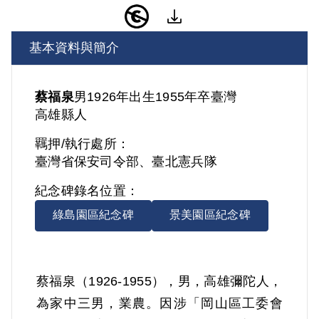
基本資料與簡介
蔡福泉
男
1926年出生
1955年卒
臺灣
高雄縣人
羈押/執行處所：
臺灣省保安司令部、臺北憲兵隊
紀念碑錄名位置：
綠島園區紀念碑
景美園區紀念碑
蔡福泉（1926-1955），男，高雄彌陀人，
為家中三男，業農。因涉「岡山區工委會