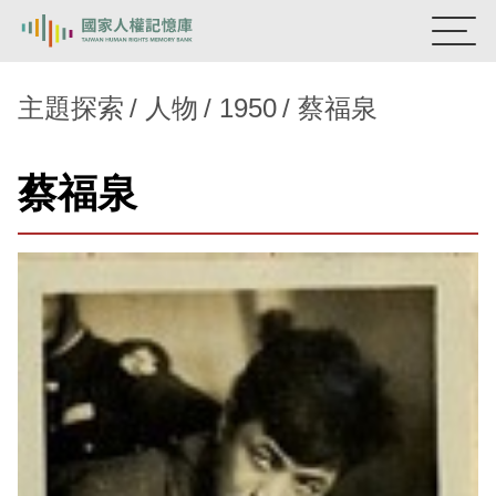
:::
國家人權記憶庫
主題探索
人物
1950
蔡福泉
熱門關鍵字：
陳孟和
李舜治
鹿窟事件
安康接待室
蔡福泉
新生訓導處
蛋殼畫
送物單
主題探索
背景知識
關於我們
意見信箱