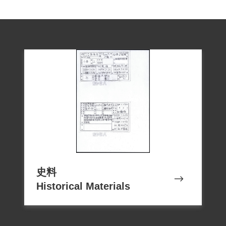
屍。
蔡福泉被槍決後，父母都健在，還留有兩
個兒子，其妻須挑起養育兩名幼子、侍奉
公婆之責任。平時靠著幫僱及親戚之資
助，始得度過難關。但受情治單位監視，
身心備受煎熬，又需負擔家計，生活辛
苦。兩個兒子均完成高等教育，但高中之
後，以至就業期間，常遭到情治單位騷
擾，失去很多發展機會，身心受創嚴重。
長子住在永和，因每個月都有情治人員會
去拜訪，連戶籍都不敢遷過去。次子清華
史料
Historical Materials
大學畢業後，本擬出國留學，但未獲准許
而作罷。而其三弟蔡清科在蔡福泉被捕後
也四處躲藏，返家後，每週都有情治人員