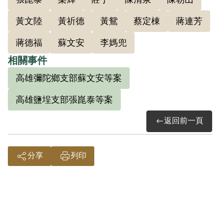
人）、王坤贏、黃祈德、陳清泉、蔡定
黃文陸
黃祈德
黃鴛
蔡定棟
蔣連芳
棟、何阿老、莊丁泮等人參加其共黨外圍
蔣德福
蘇文安
李媽兜
組織。蔣連芳與馬昆泰等結拜兄弟共一小
組，由蔡福泉領導開會2次，討論韓戰及解
相關事件
放臺灣問題，並閱讀《怎樣做個共產黨
高雄彌陀鄉支部蘇文安等案
員》、《解放區的內幕》等書刊。1950年
高雄鹽埕支部張崑泰等案
夏秋至1951年初，復向蔣德福、陳朝山、
黃鴛（又名黃新贊）宣傳共黨理論，並交
返回前一頁
閱《論青年修養》等書籍。
1951年5月，蔡福泉獲悉其組織經政府偵
分享
列印
破、中共臺南工委會鹽田埕支部書記張崑
泰被捕，乃開始逃亡藏匿。至1952年12月
底，向高雄縣警察局彌陀派出所辦理自
首。但因未將活動情形據實填報，只表示