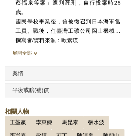
蔡福泉等案」遭判死刑，自行投案時26
歲。
國民學校畢業後，曾被徵召到日本海軍當
工員。戰後，任臺灣工礦公司岡山機械廠
技工，弟弟蔡清科也在同廠工作。1950年
撰寫者/資料來源：歐素瑛
夏，在高雄縣彌陀鄉經彌陀鄉合作社幹事
展開全部
蘇文安吸收參加共黨組織，與李東鍊、張
崑泰（彌陀鄉過港村村長）編為一小組，
案情
受臺南工委會書記李媽兜領導，任「岡山
區工作委員會」之組織幹事。蔡福泉為人
平復或賠(補)償
隨和，很關心工人，和同事之間的相處也
很好。根據官方資料，蔡福泉曾吸收同事
相關人物
蔣連芳（鐵工）參加共黨組織，並利用
王堃嬴
李東鍊
馬昆泰
張水波
「結拜會」、「觀月會」等名義引誘吸收
同事馬昆泰（技工）、洪登財、梁輝（工
張崑泰
梁輝
莊丁
陳清泉
陳朝山