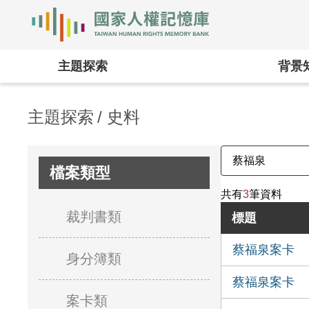
國家人權記憶庫
:::
主題探索
背景
主題探索
史料
檔案類型
共有
3
筆資料
裁判書類
標題
蔡福泉案卡
身分簿類
蔡福泉案卡
案卡類