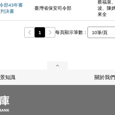
蔡福泉
令部43年審
臺灣省保安司令部
波、陳
號判決書
來全
每頁顯示筆數：
前一頁
1
後一頁
10筆/頁
展開
景知識
關於我們