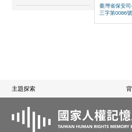
臺灣省保安司
三字第0086
:::
主題探索
背