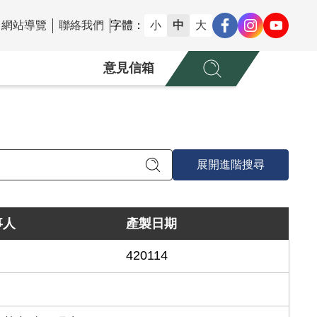
網站導覽
聯絡我們
字體：
小
中
大
意見信箱
展開進階搜尋
事人
產製日期
420114