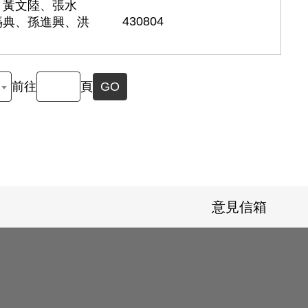
、黃文陸、張水
430804
媽典、孫進興、洪
前往
頁
GO
意見信箱