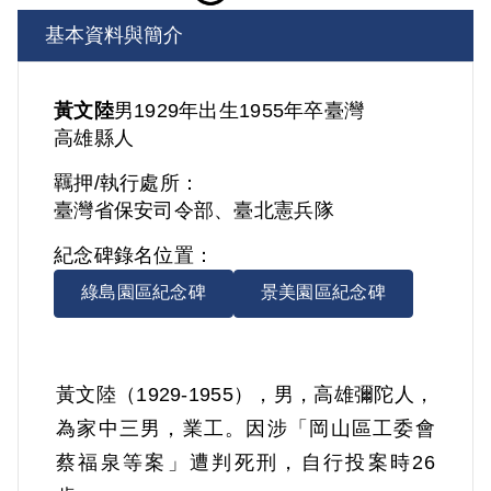
基本資料與簡介
黃文陸
男
1929年出生
1955年卒
臺灣
高雄縣人
羈押/執行處所：
臺灣省保安司令部、臺北憲兵隊
紀念碑錄名位置：
綠島園區紀念碑
景美園區紀念碑
黃文陸（1929-1955），男，高雄彌陀人，
為家中三男，業工。因涉「岡山區工委會
蔡福泉等案」遭判死刑，自行投案時26