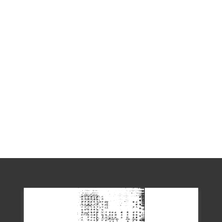
臺灣省保安司令部（43）審三字第86號判
決書，被依「意圖以非法之方法顛覆政府
而著手實行」罪，與同案蔡福泉、張水波
各判處死刑，各褫奪公權終身，全部財產
除酌留其家屬必需生活費用外沒收。1955
年2月26日執行槍決。據同獄者說，當天一
早被叫到名字時，獄方有送來一顆饅頭、
一小杯酒，但黃文陸沒有吃。被帶出去之
前，他還回過頭，笑著向獄友說：「你們
保重，我要先去了！」槍決後，家人一方
面害怕，一方面因為當時家境不好，繳不
出錢來，沒有去收屍。其後，家人也曾到
臺北六張犁政治受難者墓區找黃文陸的
墓，但都沒有找到。
1999年11月26日黃文陸的弟弟黃仁向補償