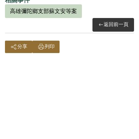
等人被捕後，黃文陸遂四處逃亡，至1953
高雄彌陀鄉支部蘇文安等案
年2月間以參加「漢文研究會」為名，向國
返回前一頁
防部保密局投案。據官方資料，黃文陸投
案後，承認參加組織，但不承認介紹王成
家、曾明達參加組織，因未將活動情形據
分享
列印
實填報，仍有許多隱匿與保留，臺灣省保
安司令部認為其投案「與自首之要件不
符」，不適用「自首減輕其刑之法條」。
又，審判官認為「王成家、曾明達之加入
匪黨係由該被告所吸收，業經上級匪首岡
山區委會書記蘇文安一再指證明確，而王
成家、曾明達均以參加叛亂之組織分別判
處罪刑確定執行在案，事證極明，未便任
其事後狡展，圖卸刑責」。1954年8月18日