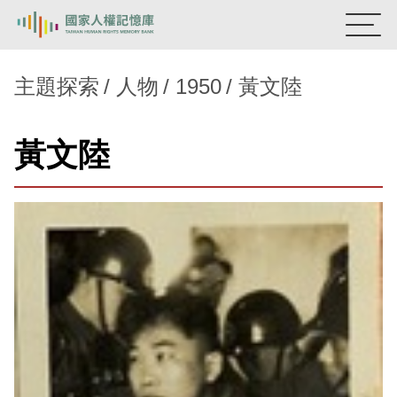
:::
國家人權記憶庫
主題探索
人物
1950
黃文陸
熱門關鍵字：
陳孟和
李舜治
鹿窟事件
安康接待室
黃文陸
新生訓導處
蛋殼畫
送物單
主題探索
背景知識
關於我們
意見信箱