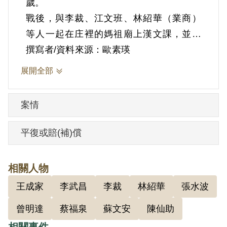
歲。
戰後，與李裁、江文班、林紹華（業商）
等人一起在庄裡的媽祖廟上漢文課，並擔
任《臺灣時報》記者。根據官方資料，黃
撰寫者/資料來源：歐素瑛
文陸因對臺灣社會、政治亂象感到不滿，
展開全部
加上與彌陀鄉合作社幹事蘇文安友善，於
1950年4月共同組織「漢文研究會」，經林
案情
紹華介紹，由蘇文安將其吸收加入共黨組
織，與林紹華同一小組，隸屬「岡山區委
平復或賠(補)償
會彌陀支部佃農互助會」，接受蘇文安之
領導，曾討論時局，以及如何在農村拓展
相關人物
組織成員等問題。黃文陸曾吸收曾明達
王成家
李武昌
李裁
林紹華
張水波
（漁）、王成家（糖商）參加組織，並受
其領導，閱讀《新聞天地》等書刊。
曾明達
蔡福泉
蘇文安
陳仙助
1950年9月間岡山區委會組織曝光，林紹華
相關事件