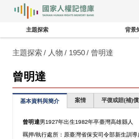
國家人權記憶庫
:::
主題探索
背景
主題探索
人物
1950
曾明達
曾明達
案情
平復或賠(補)償
基本資料與簡介
曾明達
男
1927年出生
1982年卒
臺灣
高雄縣人
羈押/執行處所：
原臺灣省保安司令部新生訓導