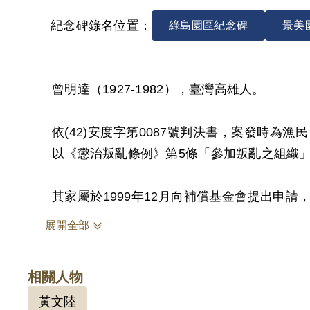
紀念碑錄名位置：
綠島園區紀念碑
景美
曾明達（1927-1982），臺灣高雄人。
依(42)安度字第0087號判決書，案發時為
以《懲治叛亂條例》第5條「參加叛亂之組織」判
其家屬於1999年12月向補償基金會提出申請
以其在保密局之供述及另案被告蘇文安之證述
展開全部
體佐證，故認本案非有實據。
2018年12月經促轉會公告撤銷判決處分。
相關人物
黃文陸