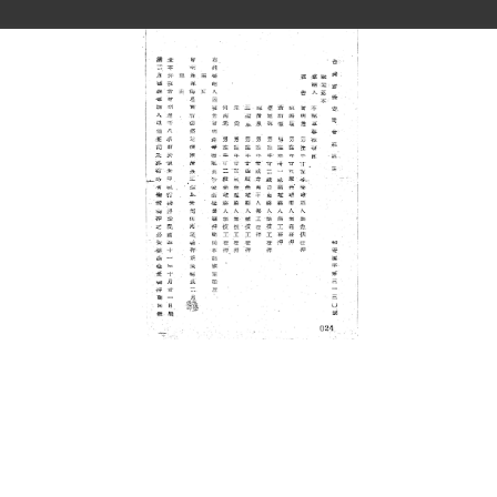
史料
Historical Materials