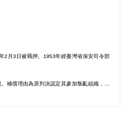
年2月3日被羈押。1953年經臺灣省保安司令部
以補償。補償理由為原判決認定其參加叛亂組織，係
之性質與目的均未詳予查證敘明，此外無其他具