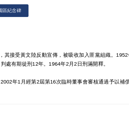
園區紀念碑
漁民，其接受黃文陸反動宣傳，被吸收加入匪黨組織。1952
處有期徒刑12年。1964年2月2日刑滿開釋。
，2002年1月經第2屆第16次臨時董事會審核通過予
為據。惟其於偵審中均否認，且原判決對其所參加組織