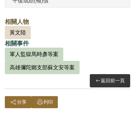
平復或賠(補)償
行期間，抄寫「匪土地政策策略」及「毛
匪文藝路線批判」筆記兩本。1956年經臺
相關人物
灣省保安司令部以《戡亂時期檢肅匪諜條
黃文陸
例》第8條第1項第2款判處執行完畢或赦免
相關事件
後交付感化3年。1966年5月22日刑期結
束。1966年5月23日交付感化。1969年5月
軍人監獄馬時彥等案
22日開釋。
高雄彌陀鄉支部蘇文安等案
返回前一頁
其於1999年4月向補償基金會提出申請，
2000年9月經第1屆第5次臨時董事會審核通
過予以補償。第一案補償理由為原判決認
分享
列印
定其經匪黃文陸介紹加入匪黨組織，受其
領導，惟原判決對其所加入組織之性質為
何，未加以詳加認定，調查程序顯有瑕