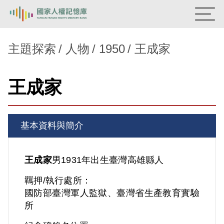
:::
國家人權記憶庫
主題探索
人物
1950
王成家
熱門關鍵字：
陳孟和
李舜治
鹿窟事件
安康接待室
王成家
新生訓導處
蛋殼畫
送物單
主題探索
基本資料與簡介
背景知識
關於我們
王成家
男
1931年出生
臺灣
高雄縣人
羈押/執行處所：
意見信箱
國防部臺灣軍人監獄、臺灣省生產教育實驗
所