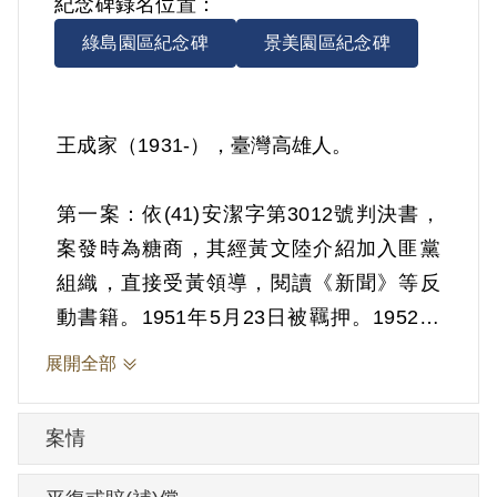
紀念碑錄名位置：
綠島園區紀念碑
景美園區紀念碑
王成家（1931-），臺灣高雄人。
第一案：依(41)安潔字第3012號判決書，
案發時為糖商，其經黃文陸介紹加入匪黨
組織，直接受黃領導，閱讀《新聞》等反
動書籍。1951年5月23日被羈押。1952年
經臺灣省保安司令部以《懲治叛亂條例》
展開全部
第5條「參加叛亂之組織」判處有期徒刑10
年。
案情
第二案：依(45)審特字第12號判決書，案發
時為受刑人，其在國防部臺灣軍人監獄執