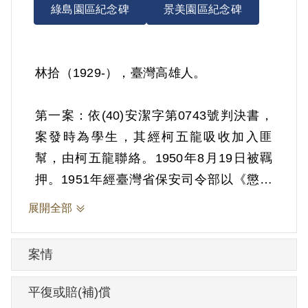
綠島園區紀念碑
景美園區紀念碑
林拾（1929-），臺灣高雄人。
第一案：依(40)安潔字第0743號判決書，
案發時為學生，其經柯五龍吸收加入匪
幫，由柯五龍聯絡。1950年8月19日被羈
押。1951年經臺灣省保安司令部以《懲治
叛亂條例》第5條「參加叛亂之組織」判處
展開全部
有期徒刑10年。
第二案：依(45)審特字第12號判決書，案發
案情
時為受刑人，其等在臺灣軍人監獄執行期
間，又重新建立叛亂組織，互相研討匪黨
平復或賠(補)償
理論，張敏生、王成家等抄寫反動資料，