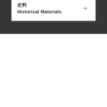
史料
Historical Materials
電話：02-22182438
傳真：02-22182436
Email：memoryservice@nhrm.gov.t