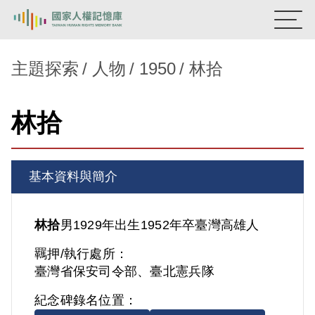
:::
國家人權記憶庫
主題探索
人物
1950
林拾
熱門關鍵字：
陳孟和
李舜治
鹿窟事件
安康接待室
林拾
新生訓導處
蛋殼畫
送物單
主題探索
基本資料與簡介
背景知識
關於我們
林拾
男
1929年出生
1952年卒
臺灣
高雄人
羈押/執行處所：
意見信箱
臺灣省保安司令部、臺北憲兵隊
紀念碑錄名位置：