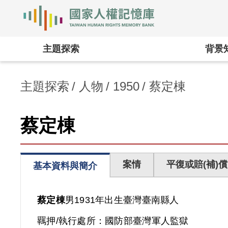
國家人權記憶庫
:::
主題探索
背景
主題探索
人物
1950
蔡定棟
蔡定棟
案情
平復或賠(補)償
基本資料與簡介
蔡定棟
男
1931年出生
臺灣
臺南縣人
羈押/執行處所：
國防部臺灣軍人監獄