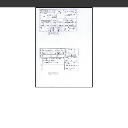
史料
Historical Materials