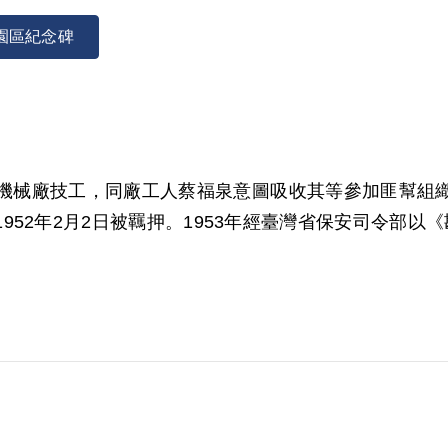
園區紀念碑
為岡山機械廠技工，同廠工人蔡福泉意圖吸收其等參加匪幫
952年2月2日被羈押。1953年經臺灣省保安司令部以
011年4月經第7屆第5次董監事會審核通過予以補償。
供認曾至何阿老家酒敘為據。惟其等均否認明知蔡福泉