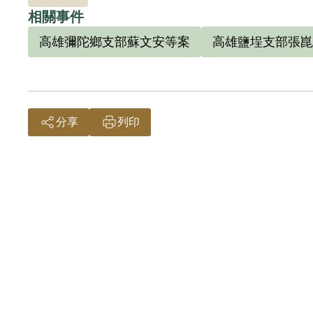
相關事件
高雄彌陀鄉支部蘇文安等案
高雄鹽埕支部張崑
分享
列印