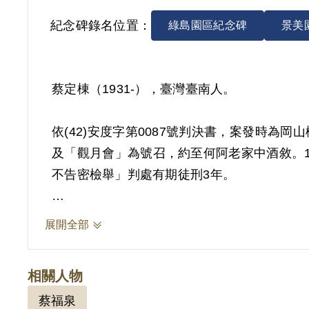
紀念碑錄名位置：
綠島園區紀念碑
景美
蔡定棟（1931-），臺灣臺南人。
依(42)安度字第0087號判決書，案發時
及「觀月會」為號召，約至何阿老家中酒敘。1
不告密檢舉」判處有期徒刑3年。
其於2010年10月向補償基金會提出申請，2
展開全部
檢舉，僅以其及共同被告黃祈德等人於偵查中
佐證，故認本案非有實據。
相關人物
2018年12月經促轉會公告撤銷判決處分。
蔡福泉