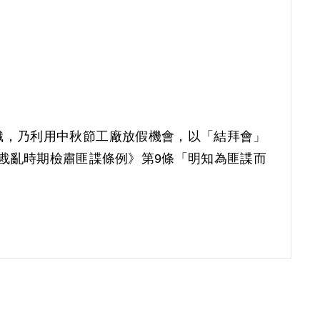
組織，乃利用中秋節工廠放假機會，以「結拜會」
《戡亂時期檢肅匪諜條例》第9條「明知為匪諜而
補償理由為原判決認定其明知蔡福泉為匪諜而不告密
為匪諜，原判決未予詳查敘明，此外無其他具體