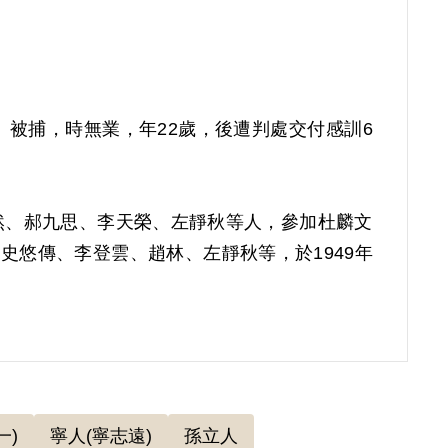
」被捕，時無業，年22歲，後遭判處交付感訓6
然、郝九思、李天榮、左靜秋等人，參加杜麟文
史悠傳、李登雲、趙林、左靜秋等，於1949年
23號判決，以《戡亂時期檢肅匪諜條例》第八條
核定。後先後被送至綠島新生訓導處、臺灣省生產
一)
寧人(寧志遠)
孫立人