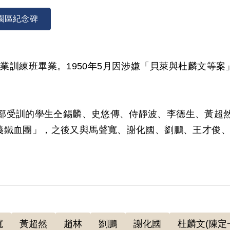
園區紀念碑
職業訓練班畢業。1950年5月因涉嫌「貝萊與杜麟文等案
部受訓的學生仝錫麟、史悠傳、侍靜波、李德生、黃超
民主義鐵血團」，之後又與馬聲寬、謝化國、劉鵬、王才俊、
審判長劉國楨、審判官鮑濟嚴、范明做成（40）安澄字第8
。5月26日，經國防部（40）則副字第801號批答
寬
黃超然
趙林
劉鵬
謝化國
杜麟文(陳定