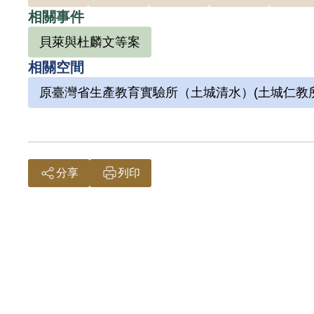
依梁萬邦自述，他是在1948年12月25日於上
相關事件
捕，至1958年7月30日始獲釋，近半世紀
貝萊與杜麟文等案
訓。原本他應於1952年2月感訓期滿，但仍
相關空間
原本判決是交付感訓，前後竟被關了8年又2個
原臺灣省生產教育實驗所（土城清水）(土城仁教所
2001年12月21日梁萬邦向補償基金會提出
共同被告杜麟文接近受其宣傳，思想堪虞，而
分享
列印