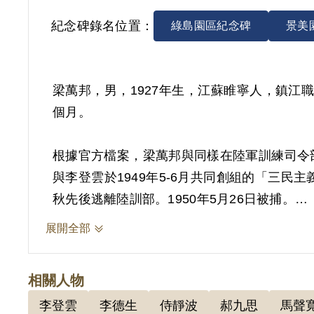
紀念碑錄名位置：
綠島園區紀念碑
景美
梁萬邦，男，1927年生，江蘇睢寧人，鎮江
個月。
根據官方檔案，梁萬邦與同樣在陸軍訓練司令
與李登雲於1949年5-6月共同創組的「三
秋先後逃離陸訓部。1950年5月26日被捕。
展開全部
1951年3月1日，臺灣省保安司令部軍法處
第一項第二款，判處其交付感訓，另以命令行之
相關人物
教育實驗所感訓，1958年6月30日開釋。
李登雲
李德生
侍靜波
郝九思
馬聲