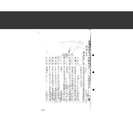
史料
Historical Materials