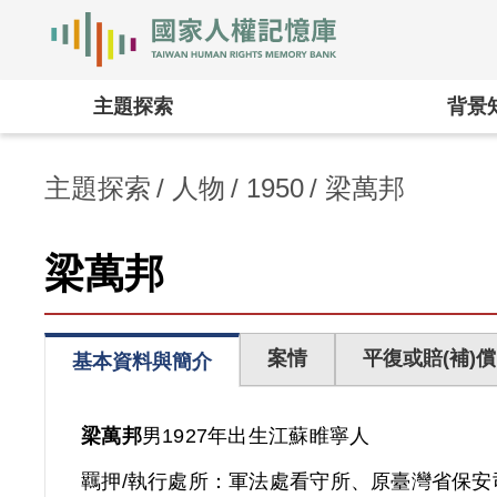
國家人權記憶庫
:::
主題探索
背景
主題探索
人物
1950
梁萬邦
梁萬邦
案情
平復或賠(補)償
基本資料與簡介
梁萬邦
男
1927年出生
江蘇
睢寧人
羈押/執行處所：
軍法處看守所、原臺灣省保安