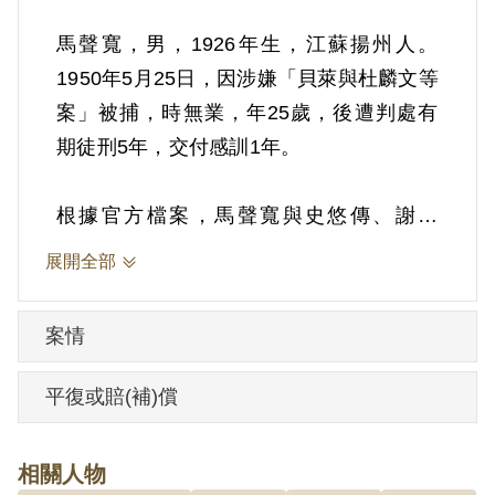
馬聲寬，男，1926年生，江蘇揚州人。
1950年5月25日，因涉嫌「貝萊與杜麟文等
案」被捕，時無業，年25歲，後遭判處有
期徒刑5年，交付感訓1年。
根據官方檔案，馬聲寬與史悠傳、謝化
國、趙林、左靜秋、王才俊、劉鵬等，均
展開全部
是陸軍訓練司令部招考來臺之學生。曾參
加杜麟文與李登雲於1949年5-6月創組之
案情
「三民主義鐵血團」。其與王才俊、鄭若
萍，曾擬組織中國先進會，且與貝萊、鄭
平復或賠(補)償
若萍交善，思想難免受影響。該會主張土
地公有，以謀福人民為前提。1949年秋與
相關人物
同案被吿王才俊、謝化國、劉鵬、史悠