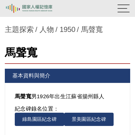
:::
國家人權記憶庫
主題探索
人物
1950
馬聲寬
熱門關鍵字：
陳孟和
李舜治
鹿窟事件
安康接待室
馬聲寬
新生訓導處
蛋殼畫
送物單
主題探索
基本資料與簡介
背景知識
關於我們
馬聲寬
男
1926年出生
江蘇省
揚州縣人
紀念碑錄名位置：
意見信箱
綠島園區紀念碑
景美園區紀念碑