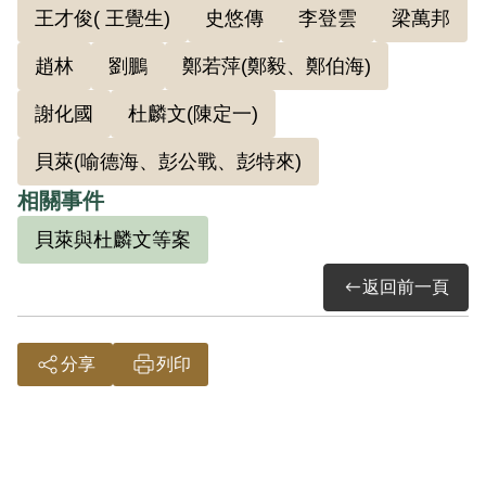
王才俊( 王覺生)
史悠傳
李登雲
梁萬邦
傳、李登雲、趙林、左靜秋等人，先後逃
離陸訓部。1950年5月25日被捕。
趙林
劉鵬
鄭若萍(鄭毅、鄭伯海)
謝化國
杜麟文(陳定一)
1951年3月1日，臺灣省保安司令部軍法處
貝萊(喻德海、彭公戰、彭特來)
審判長劉國楨、審判官鮑濟嚴、范明做成
（40）安澄字第823號判決，以《陸海空軍
相關事件
刑法》第九十三條第二款「戒嚴地域無故
貝萊與杜麟文等案
離去職役」、《戡亂時期檢肅匪諜條例》
返回前一頁
第八條第一項第二款判處馬聲寬有期徒刑5
年，交付感訓另以命令行之。5月26日經國
防部（40）則副字第801號批答核定。後被
分享
列印
送至綠島新生訓導處感訓，1952年8月18日
再轉送至國防部臺灣軍人監獄服刑，被編
入反共救國軍突襲第二大隊，因參加東山