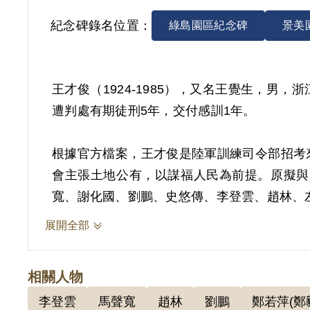
紀念碑錄名位置：
綠島園區紀念碑
景美
王才俊（1924-1985），又名王覺生，男
遭判處有期徒刑5年，交付感訓1年。
根據官方檔案，王才俊是陸軍訓練司令部招考
會主張土地公有，以謀福人民為前提。原擬與
寬、謝化國、劉鵬、史悠傳、李登雲、趙林、左
展開全部
1951年3月1日，臺灣省保安司令部軍法處
款「戒嚴地域無故離去職役」、《戡亂時期檢
相關人物
部（40）則副字第801號批答核定。後於7月4
李登雲
馬聲寬
趙林
劉鵬
鄭若萍(鄭
滿開釋。