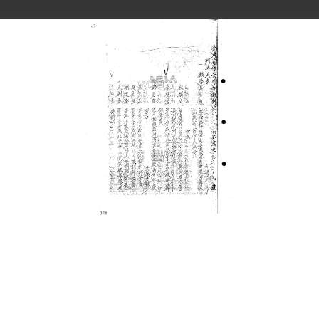
史料
Historical Materials