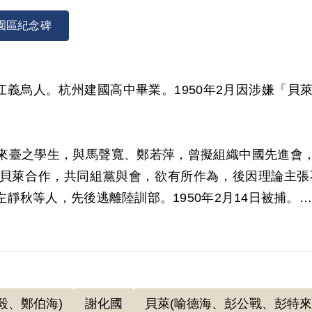
園區紀念碑
，浙江義烏人。杭州建國高中畢業。1950年2月因涉嫌「
來臺之學生，與馬聲寬、鄭若萍，曾擬組織中國先進會
貝萊合作，共同組黨與會，欲有所作為，後因理論主張不
靜秋等人，先後逃離陸訓部。1950年2月14日被捕。
審判長劉國楨、審判官鮑濟嚴、范明做成（40）安澄字第8
肅匪諜條例》第八條第一項第二款判處王才俊有期徒刑5年
日先被送至綠島新生訓導處感訓，1952年8月18日再轉
毅、鄭伯海)
謝化國
貝萊(喻德海、彭公戰、彭特來