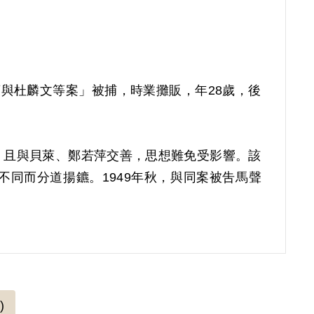
貝萊與杜麟文等案」被捕，時業攤販，年28歲，後
，且與貝萊、鄭若萍交善，思想難免受影響。該
同而分道揚鑣。1949年秋，與同案被吿馬聲
23號判決，以《陸海空軍刑法》第九十三條第二
，交付感訓另以命令行之。5月26日，經國防
送國防部臺灣軍人監獄服刑，1955年9月23日刑
)