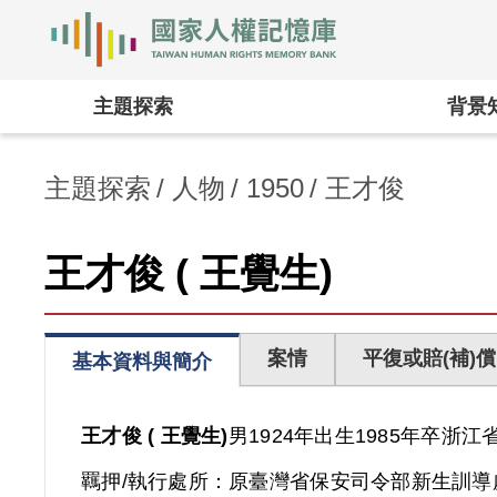
國家人權記憶庫
:::
主題探索
背景
主題探索
人物
1950
王才俊
王才俊 ( 王覺生)
案情
平復或賠(補)償
基本資料與簡介
王才俊 ( 王覺生)
男
1924年出生
1985年卒
浙江
羈押/執行處所：
原臺灣省保安司令部新生訓導