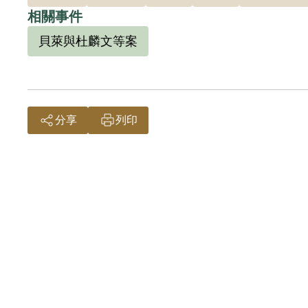
相關事件
2010年12月10日其女王麗正向補償基金會
貝萊與杜麟文等案
俊曾擅擬組織中國先進會，與貝萊、鄭若萍友
所犯《陸海空軍刑法》第九十三條第二款戒嚴
補償。2018年12月7日經促轉會公告撤銷判決
分享
列印
撰寫者/資料來源：侯坤宏