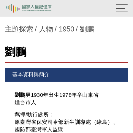
:::
國家人權記憶庫
主題探索
人物
1950
劉鵬
熱門關鍵字：
陳孟和
李舜治
鹿窟事件
安康接待室
劉鵬
新生訓導處
蛋殼畫
送物單
主題探索
基本資料與簡介
背景知識
關於我們
劉鵬
男
1930年出生
1978年卒
山東省
煙台市人
意見信箱
羈押/執行處所：
原臺灣省保安司令部新生訓導處（綠島）、
國防部臺灣軍人監獄