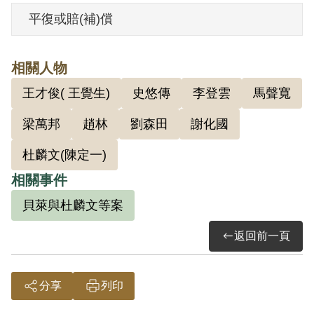
被杜麟文指述有共黨嫌疑，且曾接近有共
平復或賠(補)償
黨嫌疑的謝化國與李登雲。
相關人物
1951年3月1日，臺灣省保安司令部軍法處
王才俊( 王覺生)
史悠傳
李登雲
馬聲寬
審判長劉國楨、審判官鮑濟嚴、范明做成
（40）安澄字第823號判決，以《陸海空軍
梁萬邦
趙林
劉森田
謝化國
刑法》第九十三條第二款「戒嚴地域無故
杜麟文(陳定一)
離去職役」、《戡亂時期檢肅匪諜條例》
相關事件
第八條第一項第二款判處劉鵬有期徒刑5
貝萊與杜麟文等案
年，交付感訓另以命令行之。5月26日經國
防部（40）則副字第801號批答核定。後於
返回前一頁
7月4日被送至綠島新生訓導處感訓，1952
年8月18日再送國防部臺灣軍人監獄服刑，
分享
列印
1954年11月3日保釋。