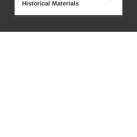
Historical Materials
電話：02-22182438
傳真：02-22182436
Email：memoryservice@nhrm.gov.t
w