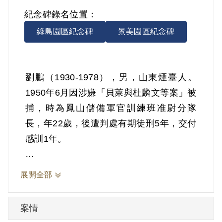
紀念碑錄名位置：
綠島園區紀念碑
景美園區紀念碑
劉鵬（1930-1978），男，山東煙臺人。
1950年6月因涉嫌「貝萊與杜麟文等案」被
捕，時為鳳山儲備軍官訓練班准尉分隊
長，年22歲，後遭判處有期徒刑5年，交付
感訓1年。
根據官方檔案，劉鵬與史悠傳、謝化國、
展開全部
左靜秋、王才俊、趙林、馬聲寬等，均是
陸軍訓練司令部招考來臺之學生，於1949
案情
年秋逃離陸訓部。1950年6月26日被捕，曾