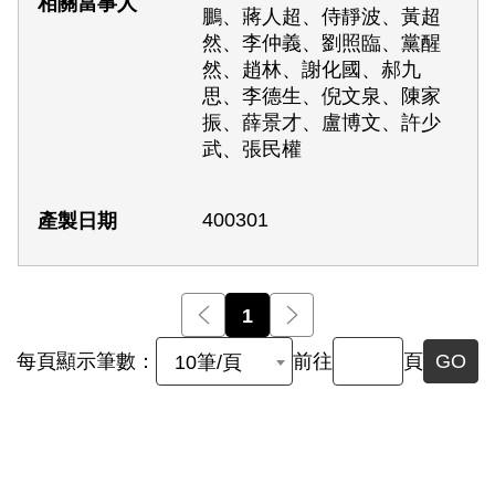
鵬、蔣人超、侍靜波、黃超
然、李仲義、劉照臨、黨醒
然、趙林、謝化國、郝九
思、李德生、倪文泉、陳家
振、薛景才、盧博文、許少
武、張民權
400301
前一頁
1
後一頁
每頁顯示筆數：
前往
頁
GO
10筆/頁