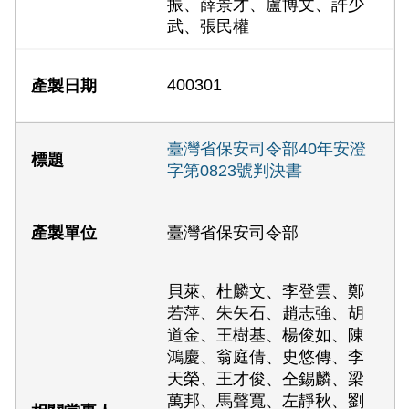
振、薛景才、盧博文、許少
武、張民權
400301
臺灣省保安司令部40年安澄
字第0823號判決書
臺灣省保安司令部
貝萊、杜麟文、李登雲、鄭
若萍、朱矢石、趙志強、胡
道金、王樹基、楊俊如、陳
鴻慶、翁庭倩、史悠傳、李
天榮、王才俊、仝錫麟、梁
萬邦、馬聲寬、左靜秋、劉