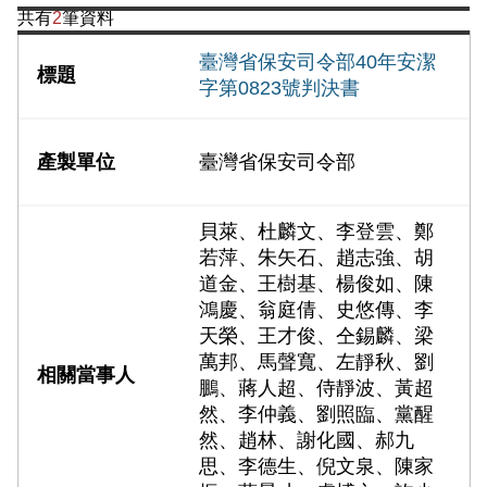
共有
2
筆資料
臺灣省保安司令部40年安潔
字第0823號判決書
臺灣省保安司令部
貝萊、杜麟文、李登雲、鄭
若萍、朱矢石、趙志強、胡
道金、王樹基、楊俊如、陳
鴻慶、翁庭倩、史悠傳、李
天榮、王才俊、仝錫麟、梁
萬邦、馬聲寬、左靜秋、劉
鵬、蔣人超、侍靜波、黃超
然、李仲義、劉照臨、黨醒
然、趙林、謝化國、郝九
思、李德生、倪文泉、陳家