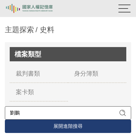
:::
國家人權記憶庫
主題探索
史料
熱門關鍵字：
陳孟和
李舜治
鹿窟事件
安康接待室
新生訓導處
蛋殼畫
送物單
檔案類型
主題探索
裁判書類
身分簿類
背景知識
案卡類
關於我們
意見信箱
展開進階搜尋