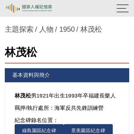
:::
國家人權記憶庫
主題探索
人物
1950
林茂松
熱門關鍵字：
陳孟和
李舜治
鹿窟事件
安康接待室
林茂松
新生訓導處
蛋殼畫
送物單
主題探索
基本資料與簡介
背景知識
關於我們
林茂松
男
1921年出生
1993年卒
福建
長樂人
羈押/執行處所：
海軍反共先鋒訓練營
意見信箱
紀念碑錄名位置：
綠島園區紀念碑
景美園區紀念碑