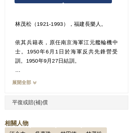
林茂松（1921-1993），福建長樂人。
依其兵籍表，原任南京海軍江元艦輪機中
士。1950年6月1日於海軍反共先鋒營受
訓。1950年9月27日結訓。
其家屬於2000年7月向補償基金會提出申
展開全部
請，2004年9月經第3屆第10次臨時董事會
審核通過予以補償。補償理由為依立法院
平復或賠(補)償
2002年12月13日修正戒嚴時期不當叛亂暨
匪諜審判案件補償條例附帶決議，修法意
相關人物
旨包括前海軍先鋒營事件。依海軍總司令