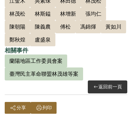
江金木
吳素珠
林田德
林茂松
部（90）挹力字第7379號呈副本查覆。前
「海軍反共先鋒訓練營」性質係「訓練歸
林茂松
林斯鎰
林增新
張均仁
俘及思想不純正之人員」，暨該部（91）
陳朝陽
陳義農
傅松
馮錦煇
黃如川
挹力字第07802號書函查覆，參照本軍史略
及相關文獻資料「先鋒營為收訓涉嫌叛亂
鄭秋煌
盧盛泉
或匪諜限制人身自由之場所」。且依其兵
相關事件
籍資料記載，其為1950年6月1日到任海軍
蘭陽地區工作委員會案
反共先鋒訓練營中士訓練學生，1950年9月
臺灣民主革命聯盟林茂雄等案
27日離職；應認符合《戒嚴時期不當叛亂
暨匪諜審判案件補償條例》第15條之1第3
返回前一頁
款之規定，予以補償。
分享
列印