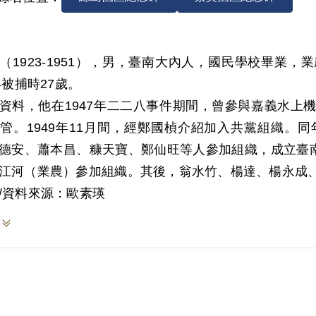
（1923-1951），男，臺南大內人，國民學校畢業
0年被捕時27歲。
資料，他在1947年二二八事件期間，曾參與嘉義水上
管。1949年11月間，經鄭國楨介紹加入共黨組織。
德安、蕭本昌、糠天寶、鄭仙旺等人參加組織，成立臺南
江河（業農）參加組織。其後，翁水竹、楊達、楊永成
支部位在臺南縣大內鄉，初由鄭國楨任支部書記，鄭國
/資料來源：歐素瑛
期間曾在楊崇烈家開過一次會，參加者有羅錦昌、楊清
開會時由楊崇烈說些時事，宣揚共產黨打仗節節勝利，
伴工會和讀書會。伴工會的目的在促進農民之間互相協
、鄭沂清、蔡天送、潘子欽、許立江等人。另讀書會成立
鄭仙旺等人。