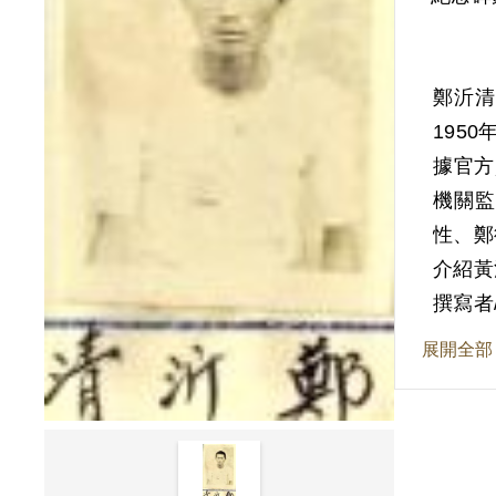
鄭沂清
195
據官方
機關監
性、鄭
介紹黃
鳴頭村
撰寫者
導，
展開全部
方），
下設有
黃德性
天寶、