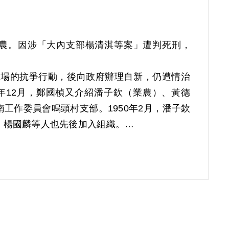
，業農。因涉「大內支部楊清淇等案」遭判死刑，
機場的抗爭行動，後向政府辦理自新，仍遭情治
同年12月，鄭國楨又介紹潘子欽（業農）、黃德
工作委員會鳴頭村支部。1950年2月，潘子欽
、楊國麟等人也先後加入組織。
楨離開後，改由鄭沂清任支部書記，受楊崇烈領
淇、楊鬧上，以及一位不認識的人（按：陳元
並說共黨快來進攻，叫大家努力工作。鳴頭支部
助工作，參加的計有胡文水、鄭國楨、鄭德安、
於1949年12月，目的是研究閱讀，成員有糠