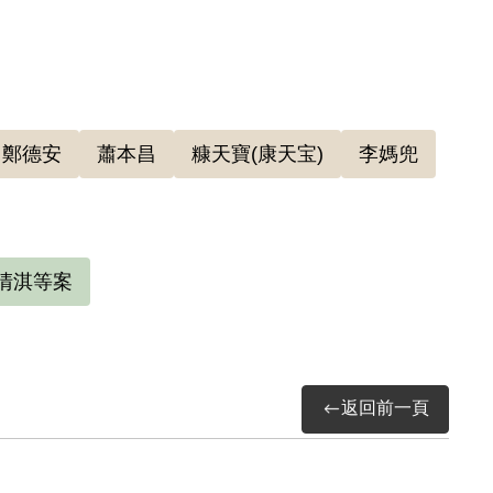
在家被憲兵逮捕。1950年11月1日臺灣省保安
方法顛覆政府而著手實行」罪，判處死刑、褫奪公
1月13日執行槍決，留下遺言：「叫我妻子在家
0月5日經臺南縣政府通知於1951年1月13日
。
鄭德安
蕭本昌
糠天寶(康天宝)
李媽兜
清淇等案
返回前一頁