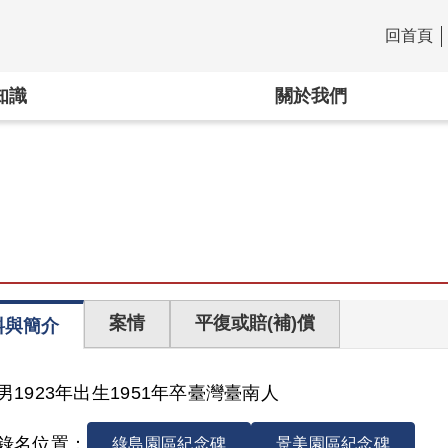
回首頁
:::
知識
關於我們
案情
平復或賠(補)償
料與簡介
男
1923年出生
1951年卒
臺灣
臺南人
錄名位置：
綠島園區紀念碑
景美園區紀念碑