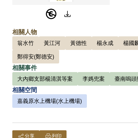
195
司令部
權終身
相關人物
裡可以
死亡」
翁水竹
黃江河
黃德性
楊永成
楊國
鄭得安(鄭德安)
相關事件
大內鄉支部楊清淇等案
李媽兜案
臺南嗚頭
相關空間
嘉義原水上機場(水上機場)
分享
列印