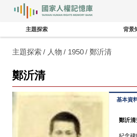
國家人權記憶庫
:::
主題探索
背景
主題探索
人物
1950
鄭沂清
鄭沂清
基本資
鄭沂清
紀念碑