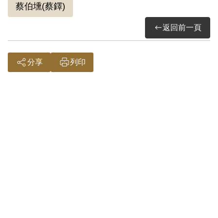
蔡伯壎(蔡鐸)
返回前一頁
分享
列印