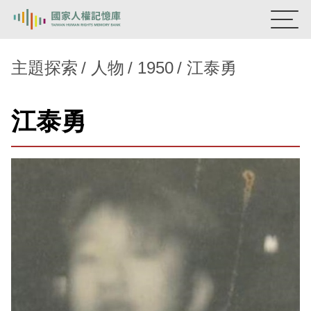
:::
國家人權記憶庫
主題探索
人物
1950
江泰勇
熱門關鍵字：
陳孟和
李舜治
鹿窟事件
安康接待室
江泰勇
新生訓導處
蛋殼畫
送物單
主題探索
背景知識
關於我們
意見信箱