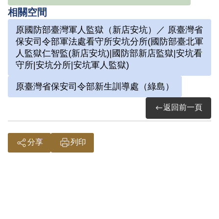
據以認定他參加叛亂組織而加以逮捕、判
相關空間
刑。
原國防部臺灣軍人監獄（新店安坑）／ 原臺灣省
1950年4月9日遭國防部保密局便衣人員逮
保安司令部軍法處看守所安坑分所(國防部臺北軍
捕，送到臺中火車站拘留所，全身被綑
人監獄仁智監(新店安坑)|國防部新店監獄|安坑看
守所|安坑分所|安坑軍人監獄)
綁，至半夜用貨車送到臺北，再用吉普車
送到保密局羈押。先送往延平南路保密局
原臺灣省保安司令部新生訓導處（綠島）
南所，後因人多，改送至今臺北市警察局
返回前一頁
原址牢房，復因關不下，再送到高砂鐵工
廠，8月5日移送臺灣省保安司令部審辦。
10月5日經該部軍法處審判官端木棪依據
分享
列印
《懲治叛亂條例》第五條，參加叛亂之組
織罪名，處有期徒刑12年，褫奪公權10
年。12月5日經國防部核定。
1951年3月7日移送國防部臺北軍人監獄執
行，5月17日移送綠島新生訓導處，編入第