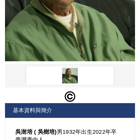
基本資料與簡介
吳澍培 ( 吳樹培)
男
1932年出生
2022年卒
臺灣
臺中人