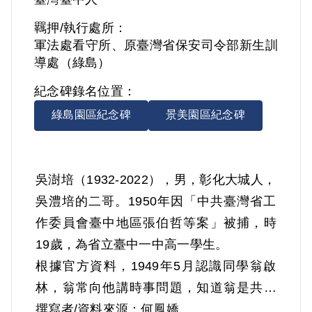
羈押/執行處所：
軍法處看守所、原臺灣省保安司令部新生訓
導處（綠島）
紀念碑錄名位置：
綠島園區紀念碑
景美園區紀念碑
吳澍培（1932-2022），男，彰化大城人，
吳澧培的二哥。1950年因「中共臺灣省工
作委員會臺中地區張伯哲等案」被捕，時
19歲，為省立臺中一中高一學生。
根據官方資料，1949年5月認識同學翁啟
林，翁常向他講時事問題，知道翁是共黨
分子。9-10月間經翁介紹參加共黨，和翁
撰寫者/資料來源：何鳳嬌