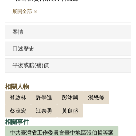
啟林、蔡茂宏同一支部，由翁負責，彭沐
展開全部
興指導。同年7月，翁、蔡二人畢業後，支
部改組，由彭沐興負責，改為參加彭領導
案情
的支部。1950年2月彭沐興畢業後上山，囑
吳有事找翁啟林談，吳澍培曾找過1次。加
口述歷史
入共黨後，在臺中一中並沒有發展黨員。
彭沐興臨走前亦囑咐，以情勢緊迫，應停
平復或賠(補)償
止活動，以免被發覺，只須注意學生動態
即可。但據吳澍培的說法，當時臺灣社會
相關人物
太亂。國共戰爭愈演愈烈，加上來臺接收
翁啟林
許學進
彭沐興
湯懋修
的國民黨官吏貪污腐敗，有正義感的學生
蔡茂宏
江泰勇
黃良盛
就會去關心、討論，更何況他住在學校宿
舍，下課後與同宿舍的同學談論學校、國
相關事件
家大事是普遍且難免之事，但治安單位卻
中共臺灣省工作委員會臺中地區張伯哲等案