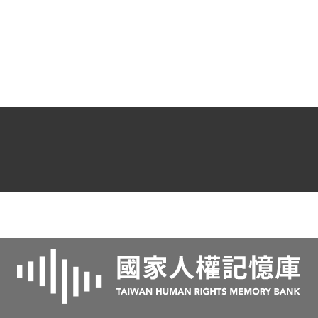
二大隊第七中隊感訓。扣除羈押7個月26
天，期滿日期為1962年4月8日。
在新生訓導處感訓期間，1953年9-10月
間，第三大隊第九中隊新生梁耀光密謀劫
船逃返中國大陸，吳澍培等被認為涉有參
加預備暴動之嫌，1954年9月1日遭扣押，
10月2日由新生訓導處解回保安司令部訊
辦。該案於11月15日提起公訴，12月4日指
定馬心聲為該部公設辯護人。在偵訊各庭
中吳澍培均否認與梁耀光認識及密謀暴動
之事，並稱在新生訓導處之供詞與悔過書
均係脅騙所為。由於無其他證據足以認定
吳澍培等有協謀預備暴動犯行，經軍事法
庭殷敬文判決無罪，12月27日經國防部核