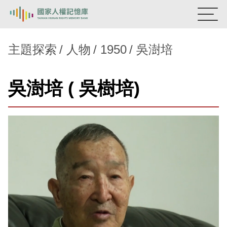
:::
國家人權記憶庫
主題探索
人物
1950
吳澍培
熱門關鍵字：
陳孟和
李舜治
鹿窟事件
安康接待室
吳澍培 ( 吳樹培)
新生訓導處
蛋殼畫
送物單
主題探索
背景知識
關於我們
意見信箱