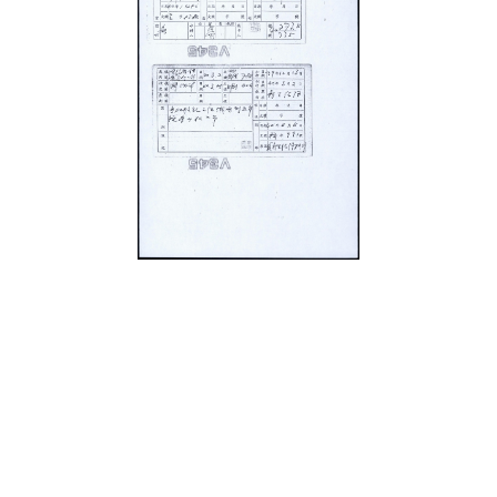
史料
Historical Materials