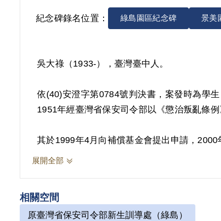
紀念碑錄名位置：
綠島園區紀念碑
景美
吳大祿（1933-），臺灣臺中人。
依(40)安澄字第0784號判決書，案發時為
1951年經臺灣省保安司令部以《懲治叛亂條例
其於1999年4月向補償基金會提出申請，20
容並未加以查證與敘明，且縱其曾加入該組織
展開全部
2018年10月經促轉會公告撤銷判決處分。
相關空間
原臺灣省保安司令部新生訓導處（綠島）