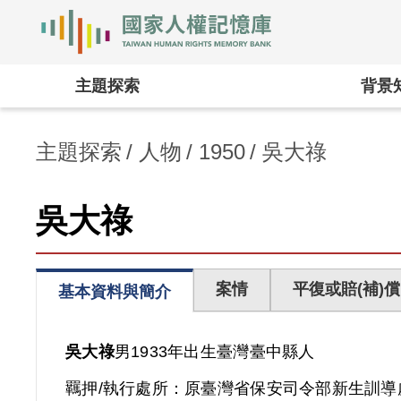
國家人權記憶庫
:::
主題探索
背景
主題探索
人物
1950
吳大祿
吳大祿
案情
平復或賠(補)償
基本資料與簡介
吳大祿
男
1933年出生
臺灣
臺中縣人
羈押/執行處所：
原臺灣省保安司令部新生訓導