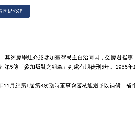
園區紀念碑
學生，其經廖學烓介紹參加臺灣民主自治同盟，受廖君指導，
》第5條「參加叛亂之組織」判處有期徒刑5年。1955年1
00年11月經第1屆第8次臨時董事會審核通過予以補償
，亦年僅15歲，難認其對所參加組織之性質有所認識，