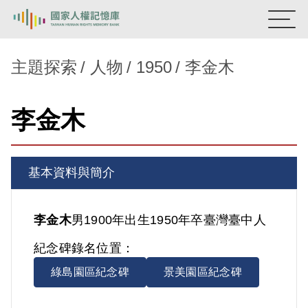
:::
國家人權記憶庫
主題探索
人物
1950
李金木
熱門關鍵字：
陳孟和
李舜治
鹿窟事件
安康接待室
李金木
新生訓導處
蛋殼畫
送物單
主題探索
基本資料與簡介
背景知識
關於我們
李金木
男
1900年出生
1950年卒
臺灣
臺中人
紀念碑錄名位置：
意見信箱
綠島園區紀念碑
景美園區紀念碑