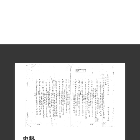
的受難事實獲二二八事件紀念基金會補
償。2019年2月27日經促轉會公告撤銷判刑
處分。
撰寫者/資料來源：何鳳嬌
二、李金木就讀臺中工藝職業學校夜間
部，並在該校擔任技工。1947年二二八事
件發生後，李金木因多位同學與老師參與
事件而相繼遭到逮捕，遂展開逃亡。
1950年2月8日臺中市大同路發生臺中商業
職業學校（今國立臺中科技大學）發生出
納組組長林榮華提領之公款遭兩名持槍壯
史料