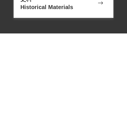
漢搶奪之事件。依臺灣省保安司令部
Historical Materials
（39）安潔字第2154號判決書記載，此搶
案是王再襲聽從李金木的提議，夥同呂國
昭、江永儉、施寶生等五人，白晝持械搶
劫。因保密局搜獲之祕密文件〈怎樣建立
臺灣人民的游擊武裝〉，以及從捕獲之省
工委會案犯口供中，得悉省工委會在臺中
山林地帶建有武裝基地。
1950年3月保密局在臺中市逮捕呂煥章，偵
訊時呂供出組織基地的位置，並指出白毛
電話：02-22182438
山及竹子坑兩處武裝基地之詳細地形道
傳真：02-22182436
路，以及組織人員與武器收藏情形。3月31
Email：memoryservice@nhrm.gov.t
日保密局通知海風部隊官兵，並會同刑警
w