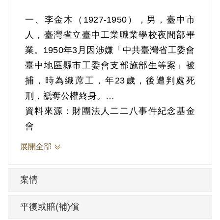
一、李金木（1927-1950），男，臺中市
人，臺灣省立臺中工業職業學校夜間部畢
業。1950年3月因涉嫌「中共臺灣省工委會
臺中地區縣市工委會支部施部生等案」被
捕，時為織蓆工，年23歲，後遭判處死
刑，褫奪公權終身。
資料來源：財團法人二二八事件紀念基金
根據官方資料，1949年10月李金木由黃碧
會
泉介紹加入共黨，江榮顯為組長。同支部
展開全部
的有施部生、江泰勇、陳俊業。1950年2月
間受施部生之命，夥同張建三等人白晝搶
案情
劫臺灣省立臺中商業職業學校經費1萬4千
餘元以充基地經費。黃碧泉說政府要逮
平復或賠(補)償
捕，叫他速逃，1950年2月由江榮顯帶入廍