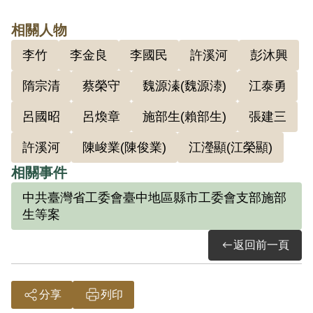
子坑基地，住在距基地半小時路程之草
相關人物
寮，僅3天即被山林警察發現，隔天該警員
李竹
李金良
李國民
許溪河
彭沐興
率民眾8-9名來驅逐，即撤回廍子坑基地。
後與黃碧泉、江泰勇、彭沐興、許溪河、
隋宗清
蔡榮守
魏源溱(魏源溙)
江泰勇
吳江海、施部生等人轉入頭汴坑基地（廍
呂國昭
呂煥章
施部生(賴部生)
張建三
子坑尚留一部人員）住約10天，3月11日因
許溪河
陳峻業(陳俊業)
江瀅顯(江榮顯)
受山民懷疑，全部轉入竹子坑基地，後因
人員增加，抽調一部轉入鴨潭基地。竹子
相關事件
坑基地有施部生、陳俊業、江榮顥、呂煥
中共臺灣省工委會臺中地區縣市工委會支部施部
章、許溪河、黃碧泉、隋宗清及李金木共8
生等案
人。李金木的工作是幫他們買菜、燒飯、
返回前一頁
開荒地。3月31日政府派軍圍攻竹子坑基
地，李金木被捕。
分享
列印