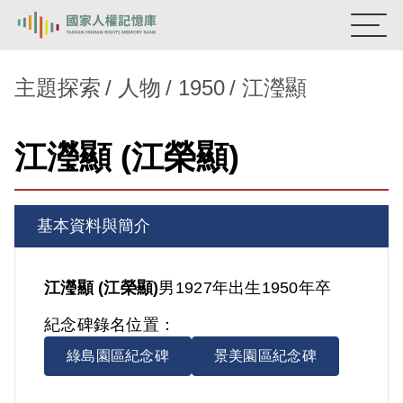
:::
國家人權記憶庫
主題探索
人物
1950
江瀅顯
熱門關鍵字：
陳孟和
李舜治
鹿窟事件
安康接待室
江瀅顯 (江榮顯)
新生訓導處
蛋殼畫
送物單
主題探索
基本資料與簡介
背景知識
關於我們
江瀅顯 (江榮顯)
男
1927年出生
1950年卒
紀念碑錄名位置：
意見信箱
綠島園區紀念碑
景美園區紀念碑