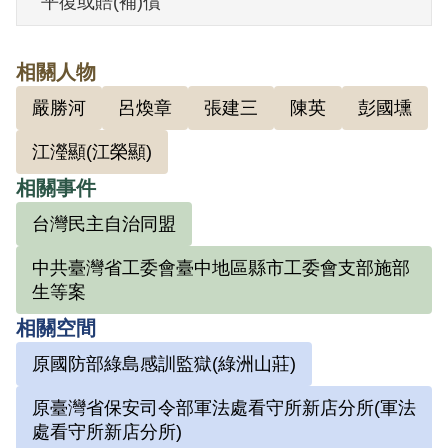
平復或賠(補)償
1950年2月逃返家中，5月向臺中市警察局
自首，未發自首證。6月27日在臺中公園被
相關人物
捕，於臺中市警察局拘押約半個多月，後
嚴勝河
呂煥章
張建三
陳英
彭國壎
送至臺北臺灣省警務處刑事警察總隊關了2
個月，8月13日再送臺灣省保安司令部，8
江瀅顯(江榮顯)
月31日由軍法處偵辦，10月30日由軍法處
相關事件
合議庭審判長王有樑、審判官李新會、陳
台灣民主自治同盟
英作成 （39）安澄字第3440號判決書，以
中共臺灣省工委會臺中地區縣市工委會支部施部
「明知為匪諜而不告密」處有期徒刑1年6
生等案
個月、另以「未受允准持有軍用槍砲而無
相關空間
正當理由」處有期徒刑1年，執行有期徒刑
原國防部綠島感訓監獄(綠洲山莊)
2年，刑期自1950年12月2日起算，扣除羈
押天數5個月另6天，至1952年6月26日屆
原臺灣省保安司令部軍法處看守所新店分所(軍法
滿。判決後送往保安司令部軍法處看守所
處看守所新店分所)