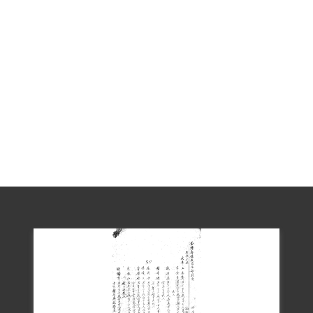
國壎作成（44）審特字第八十三號判決
書，以「參加叛亂之組織」，依《刑事訴
訟法》第二九一條、《懲治叛亂條例》第
十條後段、第五條、第十二條等規定，判
處有期徒刑15年，褫奪公權20年。但呈國
防部覆判時，1956年1月5日國防部以
（45）典兼字第七號令，認為事實未明，
量刑失當，撤銷原判發還複審。1月17日臺
灣省保安司令部為江瑞堂覆審案，向國防
部臺灣軍人監獄借提嚴勝河當證人，直到3
月28日才解還。1956年5月13日經保安司
令部軍法合議庭審判長王名馴、審判官彭
國壎、晉傳棟做成（45）審復字第一號判
決書，依《懲治叛亂條例》第五條「參加