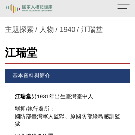
:::
國家人權記憶庫
主題探索
人物
1940
江瑞堂
熱門關鍵字：
陳孟和
李舜治
鹿窟事件
安康接待室
江瑞堂
新生訓導處
蛋殼畫
送物單
主題探索
基本資料與簡介
背景知識
關於我們
江瑞堂
男
1931年出生
臺灣
臺中人
羈押/執行處所：
意見信箱
國防部臺灣軍人監獄、原國防部綠島感訓監
獄