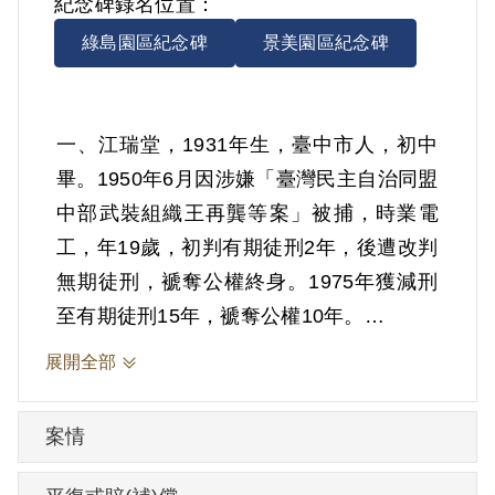
紀念碑錄名位置：
綠島園區紀念碑
景美園區紀念碑
一、江瑞堂，1931年生，臺中市人，初中
畢。1950年6月因涉嫌「臺灣民主自治同盟
中部武裝組織王再龔等案」被捕，時業電
工，年19歲，初判有期徒刑2年，後遭改判
無期徒刑，褫奪公權終身。1975年獲減刑
至有期徒刑15年，褫奪公權10年。
展開全部
根據官方資料，1949年7-8月間江瑞堂因持
其兄江榮顯的手槍在外玩弄，怕被警察
案情
抓，10月經江榮顯帶往竹子坑基地，1950
年2月轉去石岡基地，協助煮飯及種番薯。