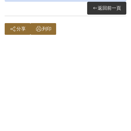
新店分所（新店看守所）關2個月，1951年
返回前一頁
1月30日由其親戚陳龍成申請保釋出來，未
發給判決書。
分享
列印
出獄後臺灣省警務處在「中共臺灣省工委
會臺中地區縣市工委會支部施部生等案」
內查覺新事證，發現江瑞堂在1949年10月
間與李金木、張建三、嚴勝河參加共黨組
織「臺中市工作委員會」所屬「臺中市街
頭支部」，同受其兄江榮顯領導。保安司
令部乃令臺中市警察局速將該江瑞堂拘送
偵辦。故1955年7月17日遭臺中市警察局扣
押，送保安司令部偵辦。7月27日經軍事檢
察官梅綬蓀起訴，9月27日由保安司令部軍
法合議庭審判長范明、審判官殷敬文、彭