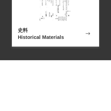
叛亂之組織」判處無期徒刑，禠奪公權終
身。8月23日蔣介石同意此判決，9月4日經
國防部（45）典兼字第1746號令核定，送
臺灣軍人監獄執行。1963年5月5日入國防
史料
部泰源感訓監獄。1972年4月25日移送國防
Historical Materials
部綠島感訓監獄執行。直至1975年7月14日
經臺灣警備總司令部普通審判庭審判長沈
志純、審判官傅國光、徐文開做成（64）
諫減字第七十四號裁定，依《中華民國六
十四年罪犯減刑條例》減處有期徒刑15
年，禠奪公權10年。但已被執行19年1個月
27天，故於1975年7月14日開釋。
據江瑞堂陳述，其未參加共黨組織，僅在
1947年間與其大哥江榮顯及一些愛國、熱