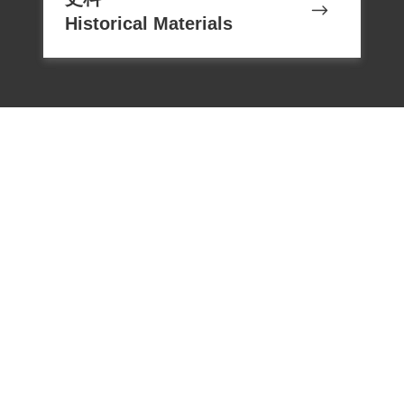
Historical Materials
電話：02-22182438
傳真：02-22182436
Email：memoryservice@nhrm.gov.t
w