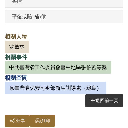
案情
開過幾次會，都由彭沐興主持，江泰勇指
導討論時局問題。
平復或賠(補)償
1950年3月24日在臺中南屯車站上學途中，
遭保密局便衣人員逮捕，送往鐵路警察
相關人物
局，再轉送臺北保密局。8月5日移送青島
翁啟林
東路三號保安司令部軍法處。8月21日臺中
相關事件
市南屯區民曾聯名陳情保安司令部准其保
釋，但遭拒。羈押8個月16天，10月5日經
中共臺灣省工作委員會臺中地區張伯哲等案
臺灣省保安司令部軍法處審判官端木棪依
相關空間
據《懲治叛亂條例》第五條「參加叛亂之
原臺灣省保安司令部新生訓導處（綠島）
組織」罪名，以（39）安澄字第2804號判
返回前一頁
決書，判處有期徒刑12年，褫奪公權10
年。12月5日國防部以（39）勁助字第
1084號代電核定。
分享
列印