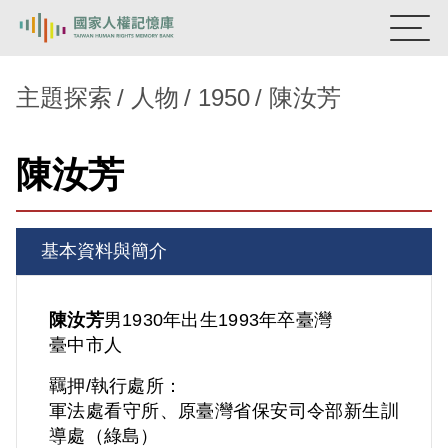
:::
國家人權記憶庫
主題探索
人物
1950
陳汝芳
熱門關鍵字：
陳孟和
李舜治
鹿窟事件
安康接待室
陳汝芳
新生訓導處
蛋殼畫
送物單
主題探索
基本資料與簡介
背景知識
關於我們
陳汝芳
男
1930年出生
1993年卒
臺灣
臺中市人
意見信箱
羈押/執行處所：
軍法處看守所、原臺灣省保安司令部新生訓
導處（綠島）