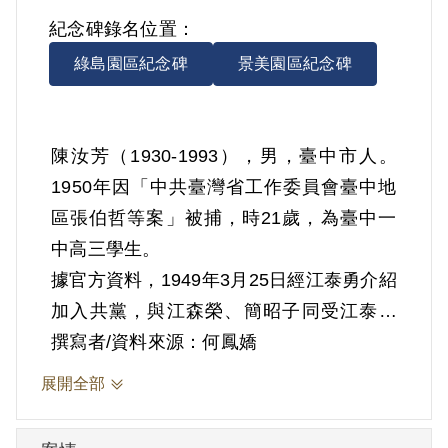
紀念碑錄名位置：
綠島園區紀念碑
景美園區紀念碑
陳汝芳（1930-1993），男，臺中市人。
1950年因「中共臺灣省工作委員會臺中地
區張伯哲等案」被捕，時21歲，為臺中一
中高三學生。
據官方資料，1949年3月25日經江泰勇介紹
加入共黨，與江森榮、簡昭子同受江泰勇
領導。5月編入臺中省立第一中學支部，負
撰寫者/資料來源：何鳳嬌
責人彭沐興，黨員有翁啟林、陳汝芳。7月
展開全部
翁畢業，離開支部，由彭沐興介紹臺中一
中高一學生吳澍培來參加。編組支部後，