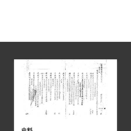
認定陳君參加叛亂組織，係依其自白及同
案被告間之供述為據，惟原判決認定陳君
經江泰勇吸收，編入臨時組織，嗣又編入
第一中學支部，該臨時組織、支部之內
容、性質為何，原判決未詳予查證，故應
認本案非有實據。2018年10月4日經促轉會
撤銷有罪判決公告。
史料