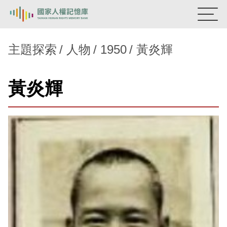
:::
國家人權記憶庫
主題探索
人物
1950
黃炎輝
熱門關鍵字：
陳孟和
李舜治
鹿窟事件
安康接待室
黃炎輝
新生訓導處
蛋殼畫
送物單
主題探索
背景知識
關於我們
意見信箱