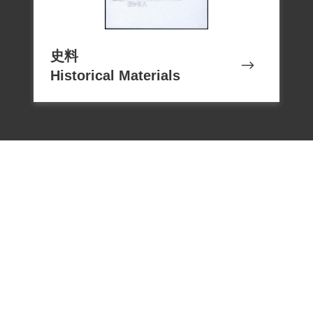
史料
Historical Materials
電話：02-22182438