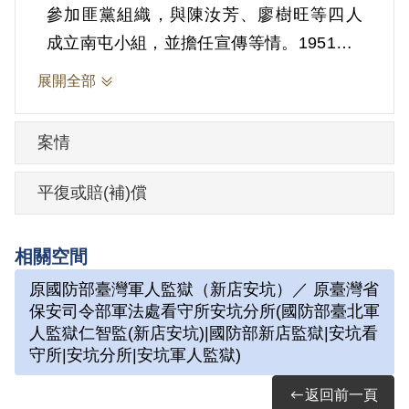
參加匪黨組織，與陳汝芳、廖樹旺等四人
成立南屯小組，並擔任宣傳等情。1951年8
月3日被羈押。1952年經臺灣省保安司令部
展開全部
以《懲治叛亂條例》第5條「參加叛亂之組
織」判處有期徒刑12年。1963年8月2日刑
案情
期結束，8月3日開釋。
平復或賠(補)償
其於1999年6月向補償基金會提出申請，
2001年5月經第2屆第7次臨時董事會審核通
相關空間
過予以補償。補償理由為原判決認定其參
原國防部臺灣軍人監獄（新店安坑）／ 原臺灣省
加叛亂之組織，係以其之自白及另案被告
保安司令部軍法處看守所安坑分所(國防部臺北軍
陳東苗等人之供述為據。惟其於審理中否
人監獄仁智監(新店安坑)|國防部新店監獄|安坑看
認，且原判決對其所參加之組織性質與目
守所|安坑分所|安坑軍人監獄)
的君未詳加予調查證敘明，此外無其他具
返回前一頁