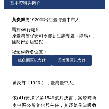
基本資料與簡介
黃炎輝
男
1920年出生
臺灣
臺中市人
羈押/執行處所：
原臺灣省保安司令部新生訓導處（綠島）、
國防部新店監獄
紀念碑錄名位置：
綠島園區紀念碑
景美園區紀念碑
黃炎輝（1920-），臺灣臺中人。
依(41)安潔字第1549號判決書，案發時為
南屯區公所文化股主任，其經陳俊堂吸收