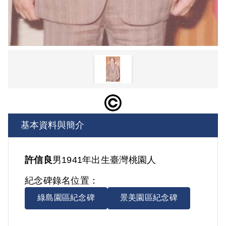
基本資料與簡介
許信良
男
1941年出生
臺灣
桃園人
紀念碑錄名位置：
綠島園區紀念碑
景美園區紀念碑