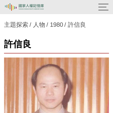
:::
國家人權記憶庫
主題探索
人物
1980
許信良
熱門關鍵字：
陳孟和
李舜治
鹿窟事件
安康接待室
許信良
新生訓導處
蛋殼畫
送物單
主題探索
背景知識
關於我們
意見信箱