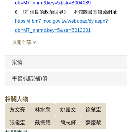
db=M7_nhrm&key=5&str=B004089
《許信良的政治世界》，本館圖書室館藏網址
8.
https://libm7.moc.gov.tw/webopac/dy.aspx?
db=M7_nhrm&key=5&str=B012201
展開全部
案情
平復或賠(補)償
相關人物
方文亮
林水泉
姚嘉文
徐肇宏
張俊宏
戴振耀
簡志輝
蘇慶黎