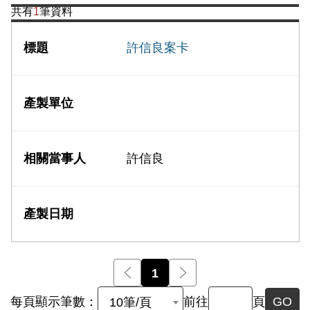
共有
1
筆資料
許信良案卡
許信良
前一頁
1
後一頁
每頁顯示筆數：
前往
頁
GO
10筆/頁