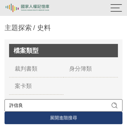
:::
國家人權記憶庫
主題探索
史料
熱門關鍵字：
陳孟和
李舜治
鹿窟事件
安康接待室
新生訓導處
蛋殼畫
送物單
檔案類型
主題探索
裁判書類
身分簿類
背景知識
案卡類
關於我們
意見信箱
展開進階搜尋