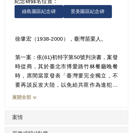
紀念碑錄名位置：
綠島園區紀念碑
景美園區紀念碑
徐肇宏（1938-2000），臺灣苗栗人。
第一案：依(61)初特字第50號判決書，案發
時從商，其於臺北市博愛路竹林餐廳晚餐
時，席間當眾發表「臺灣要完全獨立，不
要再談反攻大陸，以免給共匪作為進犯臺
灣的藉口」等言論。1971年12月30日被羈
展開全部
押。1972年經臺灣警備總司令部以《懲治
叛亂條例》第7條「以演說為有利於叛徒之
案情
宣傳」判處有期徒刑4年。1975年經臺灣警
備總司令部裁定減處有期徒刑2年8月。