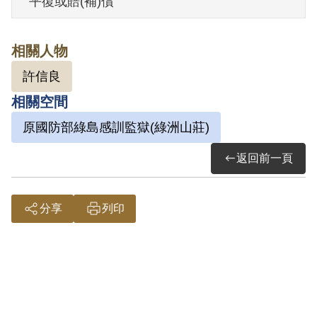
平復或賠(補)償
1975年7月14日刑滿開釋。
第二案：依(74)珠判字第37號判決書，案發
相關人物
時從商，其在日本為建立所謂「臺灣獨立
許信良
民主共和國」籌組「自由臺灣民主黨」，
相關空間
以主席名義製作印有「我們的信念」等名
片，復發行《自由臺灣》刊物，及籌備發
原國防部綠島感訓監獄(綠洲山莊)
行「臺灣獨立建國債券」，並於臺獨聯盟
返回前一頁
所舉行之二二八紀念大會上，散發與許信
良勾聯之電報稿影本。1985年3月9日被羈
分享
列印
押。1985年經臺灣警備總司令部以《懲治
叛亂條例》第2條第3項「預備以非法之方
法顛覆政府」判處有期徒刑6年。1985年經
減刑為有期徒刑4年。1988年10月28日縮
刑假釋出監。