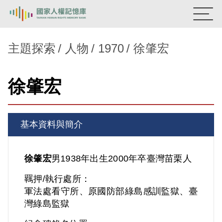
:::
國家人權記憶庫
主題探索
人物
1970
徐肇宏
熱門關鍵字：
陳孟和
李舜治
鹿窟事件
安康接待室
徐肇宏
新生訓導處
蛋殼畫
送物單
主題探索
基本資料與簡介
背景知識
關於我們
徐肇宏
男
1938年出生
2000年卒
臺灣
苗栗人
羈押/執行處所：
意見信箱
軍法處看守所、原國防部綠島感訓監獄、臺
灣綠島監獄