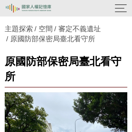
:::
國家人權記憶庫
主題探索
空間
審定不義遺址
原國防部保密局臺北看守所
熱門關鍵字：
陳孟和
李舜治
鹿窟事件
安康接待室
新生訓導處
蛋殼畫
送物單
原國防部保密局臺北看守
主題探索
所
背景知識
關於我們
意見信箱