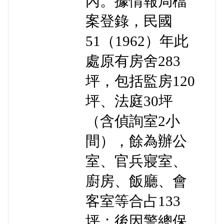
內。據情報局檔
案登錄，民國
51（1962）年此
處原有房舍283
坪，包括監房120
坪、法庭30坪
（含偵詢室2小
間），餘為辦公
室、官兵寢室、
廚房、飯廳、會
客室等合占133
坪；後因警總保