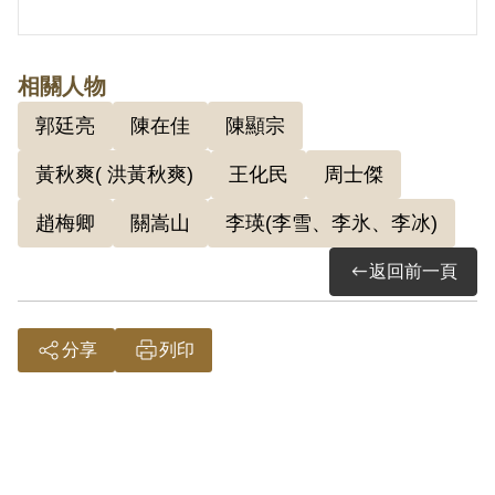
相關人物
郭廷亮
陳在佳
陳顯宗
黃秋爽( 洪黃秋爽)
王化民
周士傑
趙梅卿
關嵩山
李瑛(李雪、李氷、李冰)
返回前一頁
分享
列印