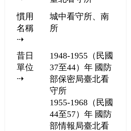
慣用
城中看守所、南
名稱
所
⇢
昔日
1948-1955
（
民國
單位
37至44
）年 國防
⇢
部保密局臺北看
守所
1955-1968
（
民國
44至57
）年 國防
部情報局臺北看