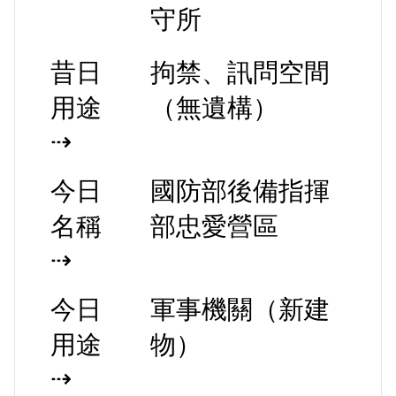
守所
昔日
拘禁、訊問空間
用途
（無遺構）
⇢
今日
國防部後備指揮
名稱
部忠愛營區
⇢
今日
軍事機關（新建
用途
物）
⇢