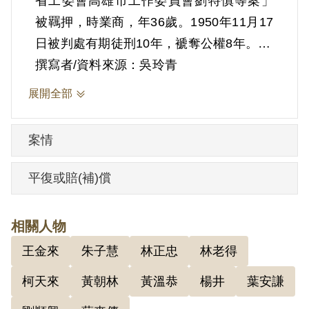
省工委會高雄市工作委員會劉特慎等案」
被羈押，時業商，年36歲。1950年11月17
日被判處有期徒刑10年，褫奪公權8年。
撰寫者/資料來源：吳玲青
盧燦圭居住在高雄縣岡山區。路竹公學校
展開全部
畢業後，曾至岡山餅店當學徒，之後約10
年間在岡山各餅店工作。1943年被徵調到
案情
菲律賓擔任海軍工員，戰後才回到臺灣。
1946年11月在路竹開設了一間餅店，資本
平復或賠(補)償
大概4-5百元。根據官方檔案1948年10月
（一說8月），黃朝林的父親要盧去找黃朝
相關人物
林，說可拿3萬元。盧燦圭因此去找黃朝
王金來
朱子慧
林正忠
林老得
林，再經由黃朝林介紹認識朱子慧，因戰
後回臺之初盧沒有職業，朱子慧說有錢可
柯天來
黃朝林
黃溫恭
楊井
葉安謙
拿，盧因而答應加入共黨，但並未拿到3萬