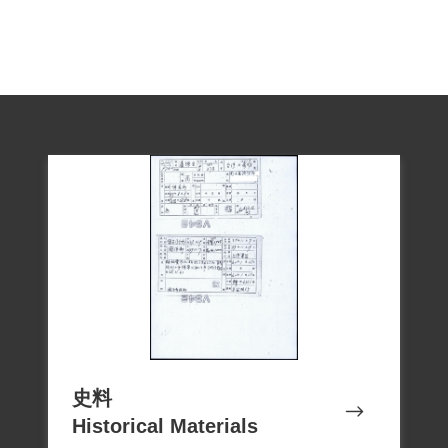
人。1959年11月6日期滿開釋。
1997年盧燦圭曾經拜訪1953年涉入「燕巢
小組黃溫恭等案」的路竹鄉人黃溫恭的後
代，當時黃家人透過盧燦圭帶去的藍博洲
著《高雄縣二二八暨五零年代白色恐怖民
眾史》一書，得知是盧燦圭介紹黃溫恭加
入共黨組織，後亦經盧親口證實。
1999年4月28日，盧燦圭向補償基金會提出
補償申請，2000年8月19日經第一屆第四次
臨時董事會審核通過，予以補償。補償理
由為原判決僅依據被告等之自白及相互間
史料
之供證，無具體證據證明盧燦圭等人所加
Historical Materials