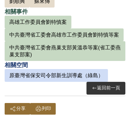
劉順興
蘇來傳
元。朱子慧要盧燦圭利用三七五減租向農
相關事件
民宣傳，盧回覆說自己不是農民，未替他
高雄工作委員會劉特慎案
宣傳，於是朱子慧要盧為共黨來時準備，
做保衛鄉村橋樑，保護學校等工作。後盧
中共臺灣省工委會高雄市工作委員會劉特慎等案
燦圭於1949年介紹林老得、劉順興、柯天
中共臺灣省工委會燕巢支部黃溫恭等案(省工委燕
來、蘇來傳、楊井、葉安謙等6人成為黨
巢支部案)
員，成立路竹支部，任務是團結群眾，準
相關空間
備歡迎解放軍，並藉三七五減租為掩護，
原臺灣省保安司令部新生訓導處（綠島）
深入農村宣傳，也要努力學習對共產主義
的認識，吸收黨員。朱子慧於受訊問時亦
返回前一頁
指出盧燦圭是路竹支部的負責人。11月7日
盧燦圭在高雄縣路竹鄉竹西村被捕。
分享
列印
1949年11月11日被送至送國防部保密局，