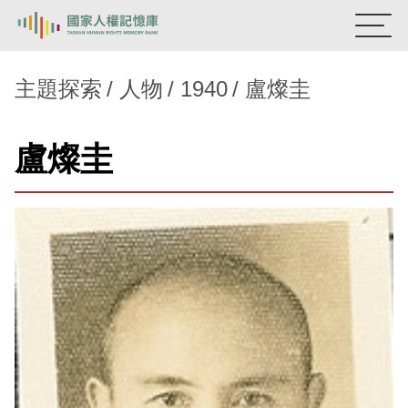
:::
國家人權記憶庫
主題探索
人物
1940
盧燦圭
熱門關鍵字：
陳孟和
李舜治
鹿窟事件
安康接待室
盧燦圭
新生訓導處
蛋殼畫
送物單
主題探索
背景知識
關於我們
意見信箱