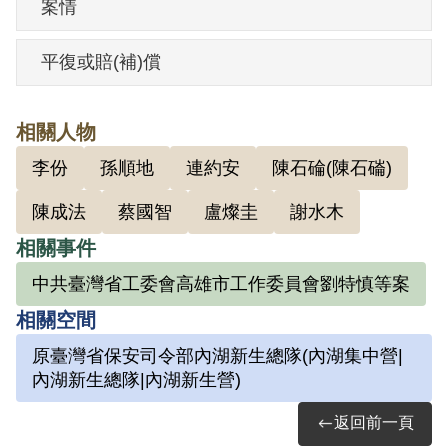
案情
1950年經臺灣省保安司令部以《懲治叛亂
條例》第5條「參加叛亂之組織」判處有期
平復或賠(補)償
徒刑5年。1954年11月3日刑期結束。
相關人物
其於1999年4月向補償基金會提出申請，
李份
孫順地
連約安
陳石碖(陳石磮)
2000年8月經第1屆第4次臨時董事會審核通
過予以補償。補償理由為原判決僅依據其
陳成法
蔡國智
盧燦圭
謝水木
等之自白及相互間之供證，然並無具體證
相關事件
據證明其與陳石碖、盧燦圭、蔡國智、孫
中共臺灣省工委會高雄市工作委員會劉特慎等案
順地、連約安等人所加入者為叛亂組織，
相關空間
因此難認其有參加叛亂組織之行為，故認
原臺灣省保安司令部內湖新生總隊(內湖集中營|
非有實據。
內湖新生總隊|內湖新生營)
2018年10月經促轉會公告撤銷判決處分。
返回前一頁