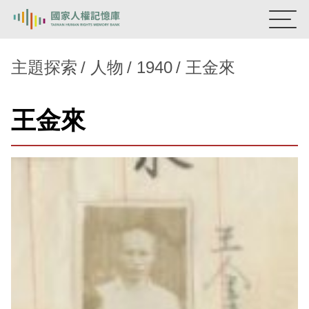
:::
國家人權記憶庫
主題探索
人物
1940
王金來
熱門關鍵字：
陳孟和
李舜治
鹿窟事件
安康接待室
王金來
新生訓導處
蛋殼畫
送物單
主題探索
背景知識
關於我們
意見信箱