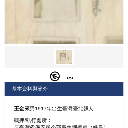
基本資料與簡介
王金來
男
1917年出生
臺灣
臺北縣人
羈押/執行處所：
原臺灣省保安司令部新生訓導處（綠島）、