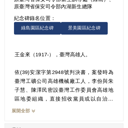
原臺灣省保安司令部內湖新生總隊
紀念碑錄名位置：
綠島園區紀念碑
景美園區紀念碑
王金來（1917-），臺灣高雄人。
依(39)安潔字第2948號判決書，案發時為
臺灣工礦公司高雄機械廠工人，李份與朱
子慧、陳澤民密設臺灣工作委員會高雄地
區地委組織，直接招收黨員或以自治協
會、工廠保衛團、員工勵進會等名義密籌
展開全部
組織，其經吸收為臺灣工礦公司高雄機械
廠支部成員。1949年11月4日被羈押。