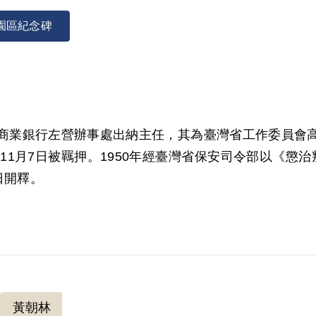
園區紀念碑
為第一商業銀行左營辦事處出納主任，其為臺灣省工作委員
年11月7日被羈押。1950年經臺灣省保安司令部以《懲
9日開釋。
000年8月經第1屆第4次臨時董事會審核通過予以補償。
體證據證明其與陳石碖、王金來、盧燦圭、蔡國智、連
黃朝林