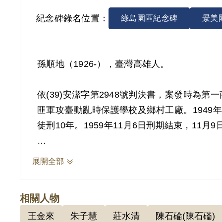
紀念碑錄名位置：
綠島園區紀念碑
景美
孫順地（1926-），臺灣高雄人。
依(39)安潔字第2948號判決書，案發時
匪軍攻臺動亂時保護學校及鄉村工廠。1949
徒刑10年。1959年11月6日刑期結束，11月
其於1999年5月向補償基金會提出申請，2
展開全部
證畏據，且自治協會之性質亦未予查證，無具
加叛亂組織之行為，故認非有實據。
相關人物
2018年10月經促轉會公告撤銷判決處分。
王金來
朱子慧
莊水清
陳石碖(陳石磮)