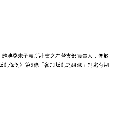
會高雄地委朱子慧所計畫之左營支部負責人，俾於
治叛亂條例》第5條「參加叛亂之組織」判處有期
補償理由為原判決僅依據其等之自白及相互間之供
約安等人所加入者為叛亂組織，因此難認其有參