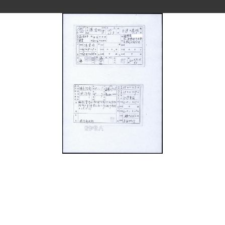
史料
Historical Materials