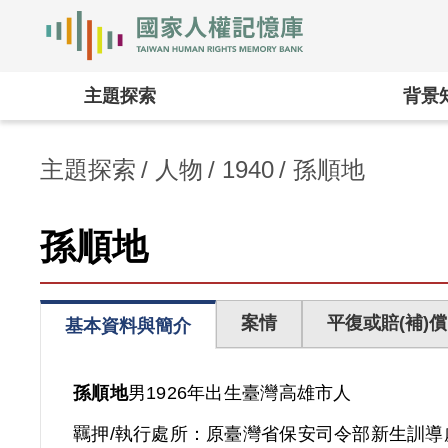
國家人權記憶庫
:::
主題探索
背景
主題探索
人物
1940
孫順地
孫順地
案情
平復或賠(補)償
基本資料與簡介
孫順地
男
1926年出生
臺灣
高雄市人
羈押/執行處所：
原臺灣省保安司令部新生訓導